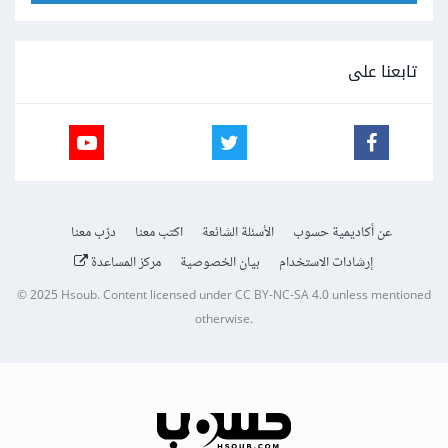
تابعنا على
عن أكاديمية حسوب
الأسئلة الشائعة
اكتب معنا
درّب معنا
إرشادات الاستخدام
بيان الخصوصية
مركز المساعدة
© 2025
Hsoub
.
Content licensed under
CC BY-NC-SA 4.0
unless mentioned
otherwise.