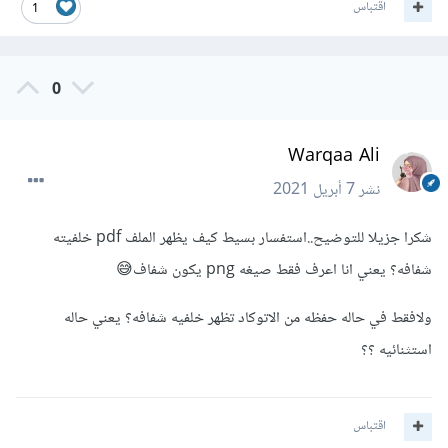
اقتباس
1
0
Warqaa Ali
نشر
7 أبريل 2021
شكرا جزيلا للتوضيح..استفسار بسيط كيف يظهر الملف pdf خلفيته
شفافه؟ يعني انا اعرف فقط صيغه png يكون شفاف😅
ولافقط في حاله حفظه من الاتوكاد تظهر خلفيه شفافه؟ يعني حاله
استثنائيه ؟؟
اقتباس