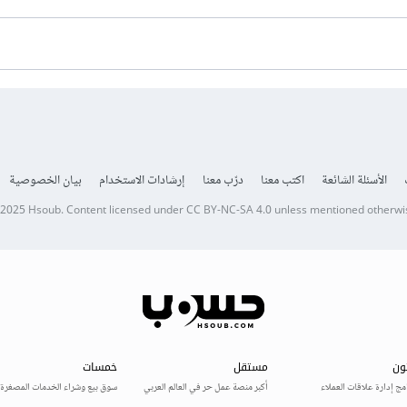
الأسئلة الشائعة
اكتب معنا
درّب معنا
إرشادات الاستخدام
بيان الخصوصية
 2025
Hsoub
.
Content licensed under
CC BY-NC-SA 4.0
unless mentioned otherwi