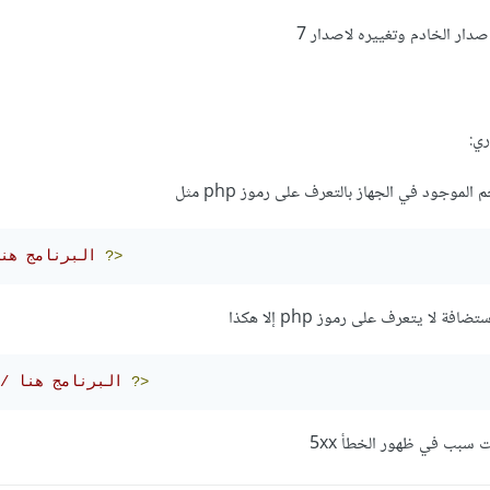
دار الخادم وتغييره لاصدار 7
ي:
موجود في الجهاز بالتعرف على رموز php مثل
?>
// البرنامج هنا 
 لا يتعرف على رموز php إلا هكذا
?>
// البرنامج هنا 
ت سبب في ظهور الخطأ 5xx