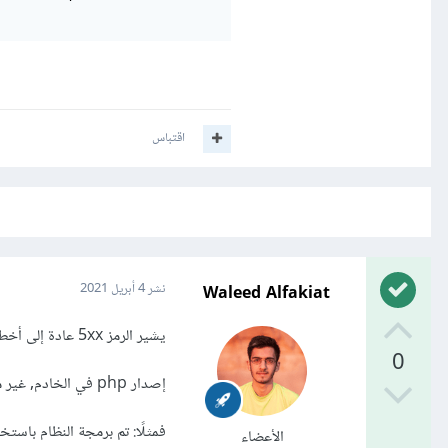
اقتباس
Waleed Alfakiat
نشر
4 أبريل 2021
يشير الرمز 5xx عادة إلى أخطاء البرنامج, ومن هذه الأخطاء:
0
إصدار php في الخادم, غير متوافق مع إصدار php الذي كُتب به البرنامج
فمثلًا: تم برمجة النظام باستخدام اصدار php7 ورفعه على الخادم ا
الأعضاء