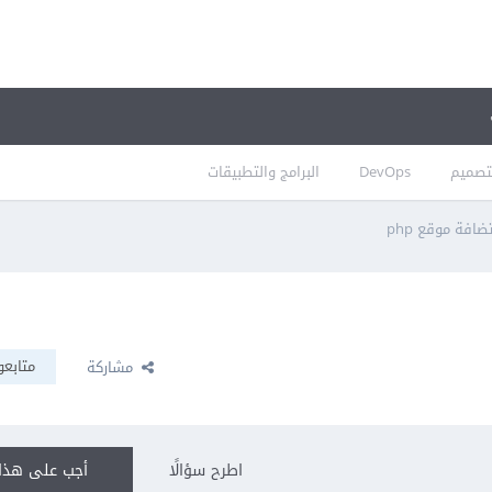
تصميم
DevOps
البرامج والتطبيقات
متابعو
مشاركة
اطرح سؤالًا
أجب على هذا 