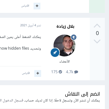
اقتباس
بلال زيادة
نشر
4 أبريل 2021
0
يمكنك الضغط أعلى يمين الصفحة على كلمة s
وتحديد Show hidden files ثم save فسيظهر الملف .htaccess و يمكنك التعديل عليه او تغييره.
الأعضاء
175
4.7k
اقتباس
انضم إلى النقاش
يمكنك أن تنشر الآن وتسجل لاحقًا. إذا كان لديك حساب،
فسجل الدخول ال