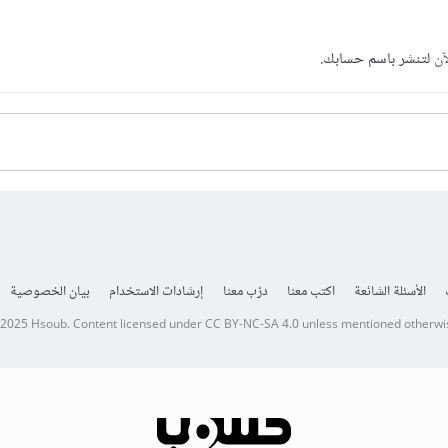
آن
لتنشر باسم حسابك.
الأسئلة الشائعة
اكتب معنا
درّب معنا
إرشادات الاستخدام
بيان الخصوصية
 2025
Hsoub
.
Content licensed under
CC BY-NC-SA 4.0
unless mentioned otherwi