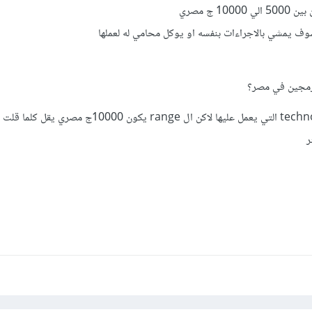
1 ج مصري
 يمشي بالاجراءات بنفسه او يوكل محامي له لعملها
رمجين في مصر؟
علي حسب الخبره وال technology التي يعمل عليها لاكن ال range يكون 10000ج 
ر