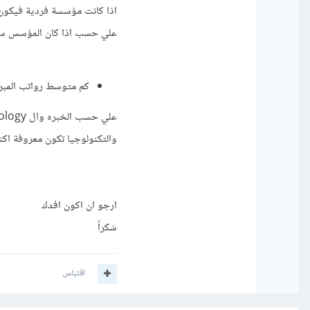
اذا كانت مؤسسة فردية فيكون بين 5000 الي 0000
علي حسب اذا كان المؤسس سوف
كم متوسط رواتب المب
والتكنولوجيا تكون معروفة اكث
ارجو ان اكون افدك
شكراً
اقتباس