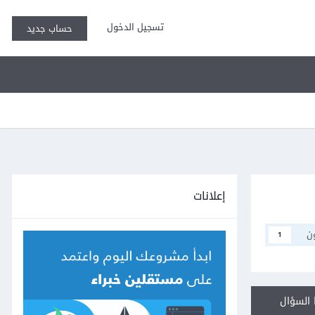
تسجيل الدخول
حساب جديد
إعلانات
ن
1
السؤال