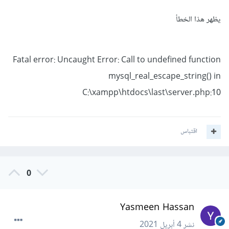
فستظهر معك الأخطاء لانه في ملف server.php قمنا بوضع هذا
يظهر هذا الخطأ
الشرط
Fatal error: Uncaught Error: Call to undefined function
if(isset($_POST['register'])){
mysql_real_escape_string() in
أي أنه يتحقق أنه هناك قيمة تم إرسالها بإستخدام POST.
C:\xampp\htdocs\last\server.php:10
اقتباس
0
Yasmeen Hassan
نشر
4 أبريل 2021