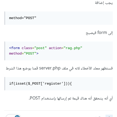
يجب إضافة
method="POST"
إلى form فيصبح
<form
class
=
"post"
action
=
"rag.php"
method
=
"POST"
>
فستظهر معك الأخطاء لانه في ملف server.php قمنا بوضع هذا الشرط
if(isset($_POST['register'])){
أي أنه يتحقق أنه هناك قيمة تم إرسالها بإستخدام POST.