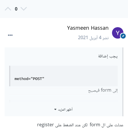
0
Yasmeen Hassan
نشر
4 أبريل 2021
يجب إضافة
method="POST"
إلى form فيصبح
أظهر المزيد
<form
class
=
"post"
action
=
"rag.php"
method
=
"POST"
>
عدلت على ال form لكن عند الضغط على register