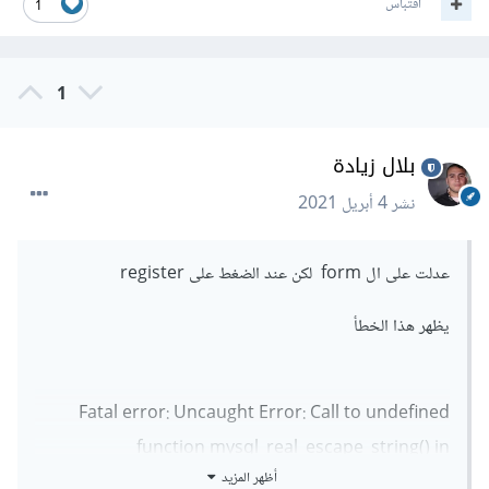
اقتباس
1
1
بلال زيادة
نشر
4 أبريل 2021
عدلت على ال form لكن عند الضغط على register
يظهر هذا الخطأ
Fatal error: Uncaught Error: Call to undefined
function mysql_real_escape_string() in
أظهر المزيد
C:\xampp\htdocs\last\server.php:10