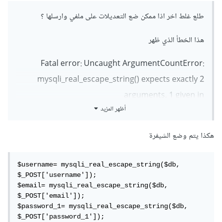
طلع غلط اخر اذا ممكن ضع التعديلات على ملفي وارسلها ؟
هذا الخطأ الذي ظهر
Fatal error: Uncaught ArgumentCountError:
mysqli_real_escape_string() expects exactly 2
arguments, 1 given in
أظهر المزيد
C:\xampp\htdocs\last\server.php:10 Stack trace:
#0 C:\xampp\htdocs\last\server.php(10):
هكذا يتم وضع الشيفرة
mysqli_real_escape_string('') #1
C:\xampp\htdocs\last\rag.php(1):
$username= mysqli_real_escape_string($db, 
include('C:\\xampp\\htdocs...') #2 {main} thrown
$_POST['username']);

$email= mysqli_real_escape_string($db, 
in C:\xampp\htdocs\last\server.php on line 10
$_POST['email']);

$password_1= mysqli_real_escape_string($db, 
$_POST['password_1']);
