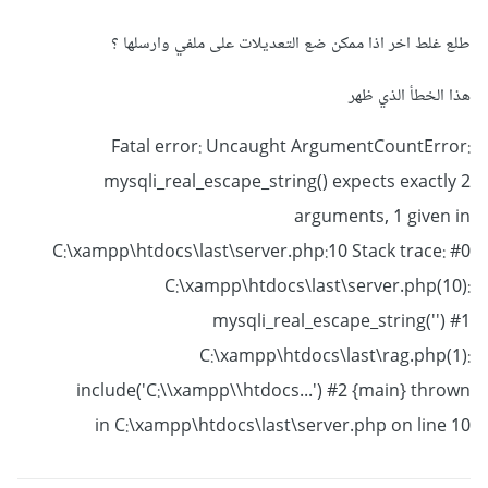
طلع غلط اخر اذا ممكن ضع التعديلات على ملفي وارسلها ؟
هذا الخطأ الذي ظهر
Fatal error: Uncaught ArgumentCountError:
mysqli_real_escape_string() expects exactly 2
arguments, 1 given in
C:\xampp\htdocs\last\server.php:10 Stack trace: #0
C:\xampp\htdocs\last\server.php(10):
mysqli_real_escape_string('') #1
C:\xampp\htdocs\last\rag.php(1):
include('C:\\xampp\\htdocs...') #2 {main} thrown
in C:\xampp\htdocs\last\server.php on line 10