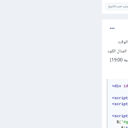
ترتيب حسب التاريخ
الوقت
المثال الكود
التالي يقوم بحساب الوقت المتبقي على بداية شهر رمضان (بفرض أن رمضان سيبدأ في يوم 13 أبريل في الساعة 19:00)
<div
id
<script
<script
<script
  $
(
'#g