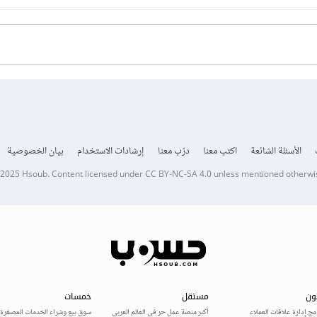
الأسئلة الشائعة
اكتب معنا
درّب معنا
إرشادات الاستخدام
بيان الخصوصية
 2025
Hsoub
.
Content licensed under
CC BY-NC-SA 4.0
unless mentioned otherwi