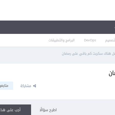
تصميم
DevOps
البرامج والتطبيقات
 هناك سكربت كم باقي على رمضان
ان
متابعو
مشاركة
اطرح سؤالًا
أجب على هذا 