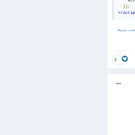
    $
(
t
});
</scrip
حث بسيط
2