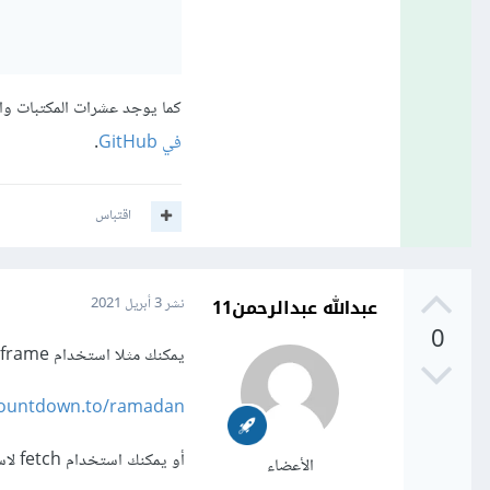
كما يوجد عشرات المكتبات وال
في GitHub
.
اقتباس
عبدالله عبدالرحمن11
نشر
3 أبريل 2021
0
يمكنك مثلا استخدام iframe لهذه الصفحة
countdown.to/ramadan
أو يمكنك استخدام fetch لاستقبال البيانات من نفس الموقع
الأعضاء