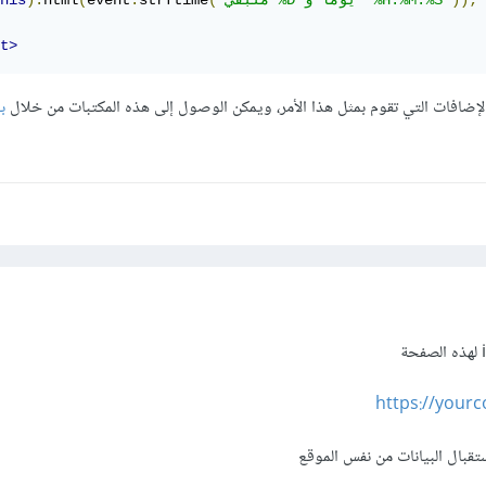
));
'متبقي %D يومًا و  %H:%M:%S'
(
strftime
.
event
(
html
).
his
t>
إضافات التي تقوم بمثل هذا الأمر، ويمكن الوصول إلى هذه المكتبات من خلال
ب
https://your