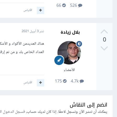
66
526
اقتباس
بلال زيادة
نشر
3 أبريل 2021
0
هناك العديدمن الأكواد و الأشكال المكتوبة بلغات , js
العداد الخاص بك و من ثم إر
الأعضاء
175
4.7k
اقتباس
انضم إلى النقاش
يمكنك أن تنشر الآن وتسجل لاحقًا. إذا كان لديك حساب،
فسجل الدخول ال