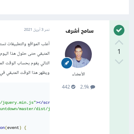
سامح أشرف
نشر
3 أبريل 2021
أغلب المواقع والتطبيقات تس
1
المتبقي حتى حلول هذا اليوم
ويظهر هذا الوقت المتبقي في العنصر #rted
الأعضاء
442
2.9k
/jquery.min.js"
></script>
untdown/master/dist/jquery.countdown.min.js"
></script>
on
(
event
)
{