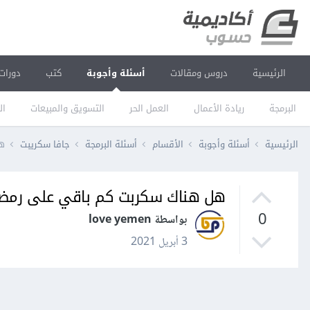
الرئيسية
دروس ومقالات
أسئلة وأجوبة
كتب
دورات
البرمجة
ريادة الأعمال
العمل الحر
التسويق والمبيعات
ال
الرئيسية
أسئلة وأجوبة
الأقسام
أسئلة البرمجة
جافا سكريبت
هل
هل هناك سكربت كم باقي على رمض
0
بواسطة love yemen
3 أبريل 2021