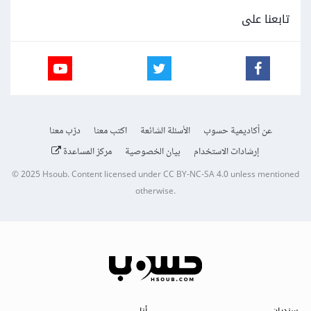
تابعنا على
عن أكاديمية حسوب
الأسئلة الشائعة
اكتب معنا
درّب معنا
إرشادات الاستخدام
بيان الخصوصية
مركز المساعدة
© 2025
Hsoub
.
Content licensed under
CC BY-NC-SA 4.0
unless mentioned
otherwise.