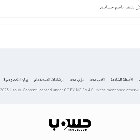
آن
لتنشر باسم حسابك.
الأسئلة الشائعة
اكتب معنا
درّب معنا
إرشادات الاستخدام
بيان الخصوصية
 2025
Hsoub
.
Content licensed under
CC BY-NC-SA 4.0
unless mentioned otherwi