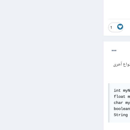
1
عل حرف ال S في كلمة "capital "String وهناك أنواع أخرى
رقم صحيح
وي على كسور
 // حرف
ع المنطقي