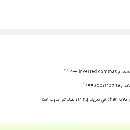
لك تم حدوث خطا