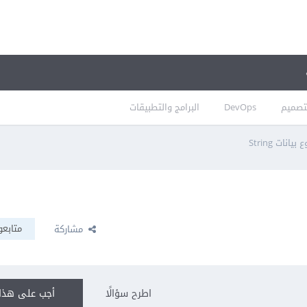
تصميم
DevOps
البرامج والتطبيقات
 بيانات String
متابعو
مشاركة
اطرح سؤالًا
أجب على هذا 