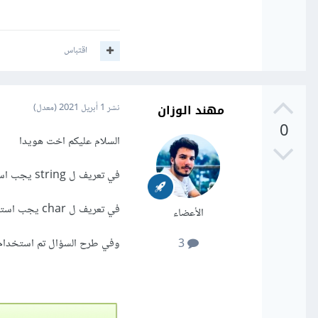
اقتباس
مهند الوزان
نشر
1 أبريل 2021
(معدل)
0
السلام عليكم اخت هويدا
في تعريف ل string يجب استخدام inverted commas ==> " "
في تعريف ل char يجب استخدام apostrophe ==> ' '
الأعضاء
وفي طرح السؤال تم استخدام علامة char في تعريف string لذ
3