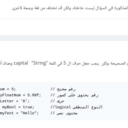
ر المذكورة في السؤال ليست خاطئة، ولكن قد تختلف من لغة برمجة لأخرى.
نعم هذه هي طريقة الاستخدام الصحيحة ولكن يجب ج
int myNum = 5;               // 

float myFloatNum = 5.99f;    // رقم يحت

char myLetter = 'D';        

boolean myBool = true;       //logical النو

String myText = "Hello";     // محتوى نصي