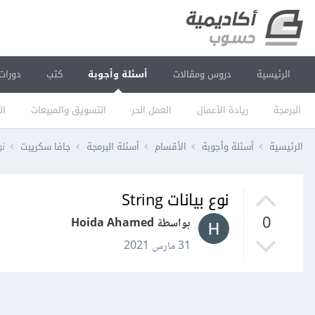
الرئيسية
دروس ومقالات
أسئلة وأجوبة
كتب
دورات
البرمجة
ريادة الأعمال
العمل الحر
التسويق والمبيعات
ال
الرئيسية
أسئلة وأجوبة
الأقسام
أسئلة البرمجة
جافا سكريبت
نوع
نوع بيانات String
0
بواسطة Hoida Ahamed
31 مارس 2021