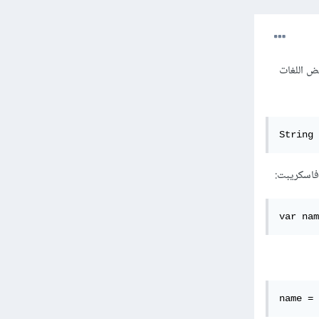
عض اللغات
String 
فاسكريبت:
var nam
name = 