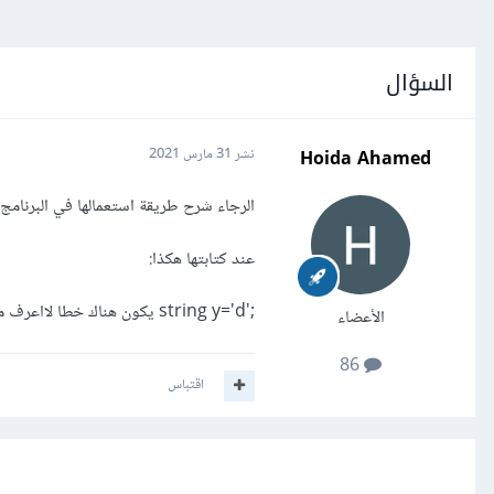
السؤال
Hoida Ahamed
نشر
31 مارس 2021
الرجاء شرح طريقة استعمالها في البرنامج:
عند كتابتها هكذا:
;'string y='d يكون هناك خطا لااعرف ماالسبب
الأعضاء
86
اقتباس