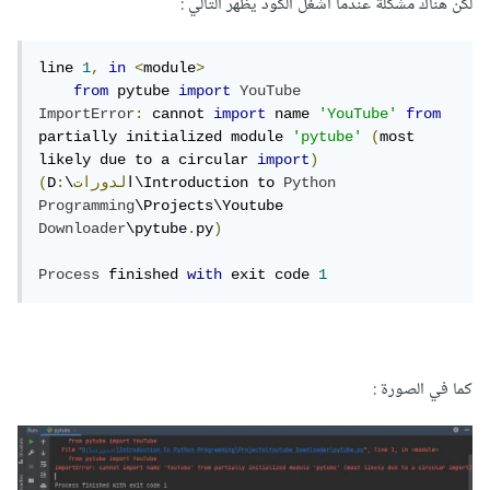
لكن هناك مشكلة عندما اشغل الكود يظهر التالي :
line 
1
,
in
<
module
>
from
 pytube 
import
YouTube
ImportError
:
 cannot 
import
 name 
'YouTube'
from
partially initialized module 
'pytube'
(
most 
likely due to a circular 
import
)
Python
\Introduction to 
\ا
لدورات
:
D
(
Programming
\Projects\Youtube 
Downloader
\pytube
.
py
)
Process
 finished 
with
 exit code 
1
كما في الصورة :