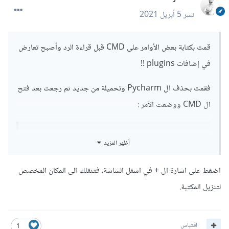
نشر
5 أبريل 2021
قمت بكتابة بعض الأوامر على CMD قبل قراءة الرد وأصبح تعارض
في إضافات plugins !!
فقمت بحذف ال Pycharm وتحميلة من جديد ثم رجعت بعد فتح
ال CMD ووضعت الأمر :
أظهر المزيد
pip install 
git+https://github.com/pytube/pytube
اضغط على اشارة ال + في اسفل الشاشة، فتنقلك الى المكان المخصص
فأعطاني النتيجة التالية :
لتنزيل المكتبة.
Collecting 
اقتباس
1
git+https://github.com/pytube/pytube
