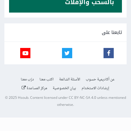
تابعنا على
عن أكاديمية حسوب
الأسئلة الشائعة
اكتب معنا
درّب معنا
إرشادات الاستخدام
بيان الخصوصية
مركز المساعدة
© 2025
Hsoub
.
Content licensed under
CC BY-NC-SA 4.0
unless mentioned
otherwise.