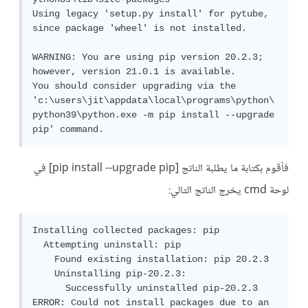
Using legacy 'setup.py install' for pytube, 
since package 'wheel' is not installed.

WARNING: You are using pip version 20.2.3; 
however, version 21.0.1 is available.

You should consider upgrading via the 
'c:\users\jit\appdata\local\programs\python\
python39\python.exe -m pip install --upgrade 
pip' command.
فأقوم بكتابة ما يطلبة الناتج [pip install --upgrade pip] في
لوحة cmd يخرج الناتج التالي:
Installing collected packages: pip

  Attempting uninstall: pip

    Found existing installation: pip 20.2.3

    Uninstalling pip-20.2.3:

      Successfully uninstalled pip-20.2.3

ERROR: Could not install packages due to an 