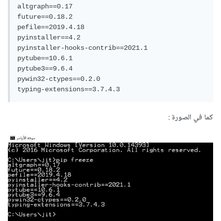
altgraph==0.17

future==0.18.2

إن لم تكن المكتبة مثبتة فيمكنك محاولة تثبيتها من خلال الأمر
pefile==2019.4.18

pyinstaller==4.2

التالي:
pyinstaller-hooks-contrib==2021.1

pytube==10.6.1

pytube3==9.6.4

pywin32-ctypes==0.2.0

python -m pip install pytube
typing-extensions==3.7.4.3
كما في الصورة :