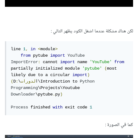
لكن هناك مشكلة عندما اشغل الكود يظهر التالي :
line 
1
,
in
<
module
>
from
 pytube 
import
YouTube
ImportError
:
 cannot 
import
 name 
'YouTube'
from
partially initialized module 
'pytube'
(
most 
likely due to a circular 
import
)
Python
\Introduction to 
\ا
لدورات
:
D
(
Programming
\Projects\Youtube 
Downloader
\pytube
.
py
)
Process
 finished 
with
 exit code 
1
كما في الصورة :