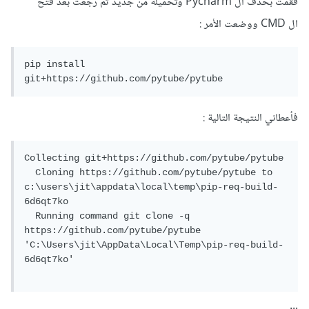
فقمت بحذف ال Pycharm وتحميلة من جديد ثم رجعت بعد فتح
ويمكنك أن تقوم بتحديثه من خلال فتح CMD كمدير Run As
ال CMD ووضعت الأمر :
Administrator وكتابة الأمر التالي:
pip install 
git+https://github.com/pytube/pytube
pip install --upgrade pip
أو الأمر:
فأعطاني النتيجة التالية :
Collecting git+https://github.com/pytube/pytube

python -m pip install --upgrade --user pip
  Cloning https://github.com/pytube/pytube to 
c:\users\jit\appdata\local\temp\pip-req-build-
في النهاية يمكنك تثبيت مكتبة pytube من خلال الأمر:
6d6qt7ko

  Running command git clone -q 
https://github.com/pytube/pytube 
'C:\Users\jit\AppData\Local\Temp\pip-req-build-
pip install pytube
6d6qt7ko'

بالتوفيق.