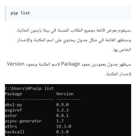
pip list
,سيقوم بعرض قائمة بجميع المكاتب المثبتة في بيئة بايثون الحالية،
وستظهر القائمة في شكل جدول يحتوي على اسم المكتبة والإصدار
الخاص بها.
سيظهر جدول بعمودين عمود Package لاسم المكتبة وعمود Version
لإصدار المكتبة.