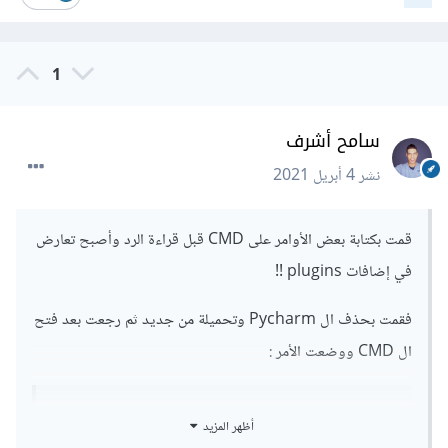
  Cloning https://github.com/pytube/pytube 
to c:\users\jit\appdata\local\temp\pip-req-
build-6d6qt7ko

1
  Running command git clone -q 
https://github.com/pytube/pytube 
'C:\Users\jit\AppData\Local\Temp\pip-req-
سامح أشرف
build-6d6qt7ko'

نشر
4 أبريل 2021
!!!
قمت بكتابة بعض الأوامر على CMD قبل قراءة الرد وأصبح تعارض
صورة توضيحية
في إضافات plugins !!
فقمت بحذف ال Pycharm وتحميلة من جديد ثم رجعت بعد فتح
ال CMD ووضعت الأمر :
أظهر المزيد
pip install 