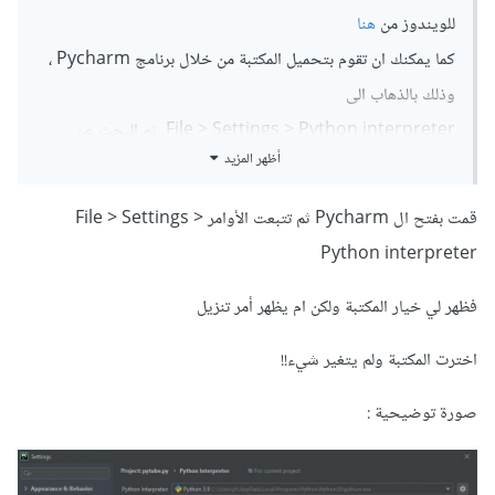
للويندوز من
هنا
كما يمكنك ان تقوم بتحميل المكتبة من خلال برنامج Pycharm ،
وذلك بالذهاب الى
File > Settings > Python interpreter ثم البحث عن
أظهر المزيد
المكتبة و إضافتها.
قمت بفتح ال Pycharm ثم تتبعت الأوامر File > Settings >
Python interpreter
فظهر لي خيار المكتبة ولكن ام يظهر أمر تنزيل
اخترت المكتبة ولم يتغير شيء!!
صورة توضيحية :