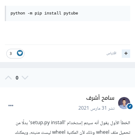
فظهر لي خيار المكتبة ولكن ام يظهر أمر تنزيل
python -m pip install pytube
اخترت المكتبة ولم يتغير شيء!!
اقتباس
3
0
سامح أشرف
نشر
31 مارس 2021
الخطأ الأول يقول أنه سيتم إستخدام 'setup.py install' بدلًا من
تحميل ملف wheel وذلك لأن المكتبة wheel ليست مثبته، ويمكنك