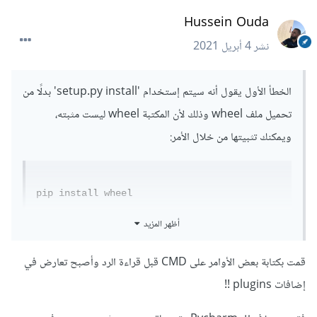
Hussein Ouda
نشر
4 أبريل 2021
الخطأ الأول يقول أنه سيتم إستخدام 'setup.py install' بدلًا من
تحميل ملف wheel وذلك لأن المكتبة wheel ليست مثبته،
ويمكنك تثبيتها من خلال الأمر:
pip install wheel
وفي الجزء الثاني يخبرك أنك لا تستعمل آخر نسخة من pip
أظهر المزيد
قمت بكتابة بعض الأوامر على CMD قبل قراءة الرد وأصبح تعارض في
WARNING: You are using pip version 20.2.3; 
إضافات plugins !!
however, version 21.0.1 is available.