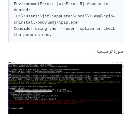
EnvironmentError: [WinError 5] Access is 
denied: 
'C:\\Users\\jit\\AppData\\Local\\Temp\\pip-
uninstall-pnqylmmj\\pip.exe'

Consider using the `--user` option or check 
the permissions.
صورة توضيحية :