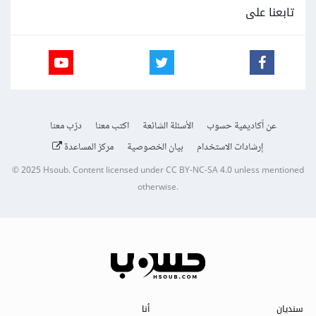
تابعنا على
عن أكاديمية حسوب
الأسئلة الشائعة
اكتب معنا
درّب معنا
إرشادات الاستخدام
بيان الخصوصية
مركز المساعدة
© 2025
Hsoub
.
Content licensed under
CC BY-NC-SA 4.0
unless mentioned
otherwise.