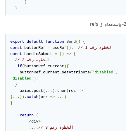
)
}
2- بإستخدام ال refs
export
default
function
Send
()
{
// الخطوة رقم 1
();
 useRef
=
 buttonRef 
const
const
 handleSubmit 
=
()
=>
{
// الخطوة رقم 2
if
(
buttonRef
.
current
){
    buttonRef
.
current
.
setAttribute
(
"disabled"
,
"disabled"
);
}
    axios
.
post
(...).
then
(
res 
=>
{...}).
catch
(
err 
=>
...)
}
return
(
<
div
>
// الخطوة رقم 3
....