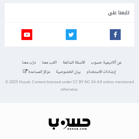
تابعنا على
عن أكاديمية حسوب
الأسئلة الشائعة
اكتب معنا
درّب معنا
إرشادات الاستخدام
بيان الخصوصية
مركز المساعدة
© 2025
Hsoub
.
Content licensed under
CC BY-NC-SA 4.0
unless mentioned
otherwise.