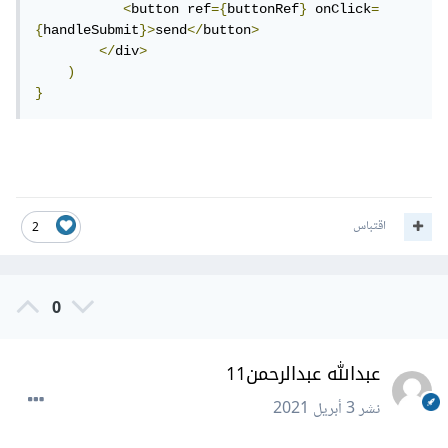
<
button ref
={
buttonRef
}
 onClick
=
{
handleSubmit
}>
send
</
button
>
</
div
>
)
}
اقتباس
2
0
عبدالله عبدالرحمن11
نشر
3 أبريل 2021