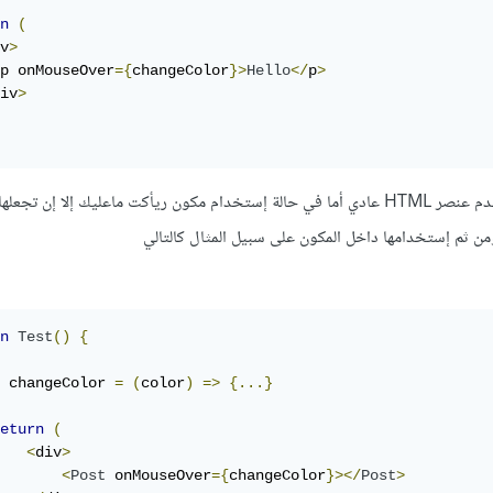
n
(
v
>
p onMouseOver
={
changeColor
}>
Hello
</
p
>
iv
>
ولكن هذا في حالة كنت تستخدم عنصر HTML عادي أما في حالة إستخدام مكون ريأكت ماعليك إلا إن 
n
Test
()
{
 changeColor 
=
(
color
)
=>
{...}
eturn
(
<
div
>
<
Post
 onMouseOver
={
changeColor
}></
Post
>