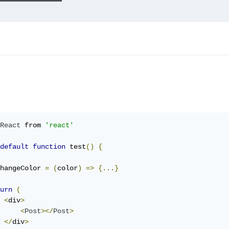
React
 from 
'react'
default
function
 test
()
{
hangeColor 
=
(
color
)
=>
{...}
urn
(
<
div
>
<
Post
></
Post
>
</
div
>