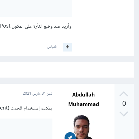
وأريد عند وضع الفأرة على المكون Post أن أستدعي الدالة changeColor
اقتباس
Abdullah
نشر
31 مارس 2021
0
Muhammad
يمكنك إستخدام الحدث (Event) onMouseOver كالتالي