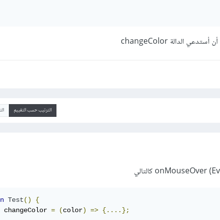
الترتيب حسب التقييم
ال
n
Test
()
{
 changeColor 
=
(
color
)
=>
{....};