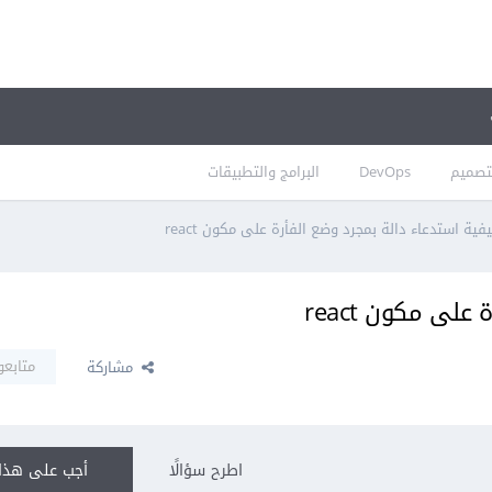
تصميم
DevOps
البرامج والتطبيقات
فية استدعاء دالة بمجرد وضع الفأرة على مكون react
لى مكون react
متابعو
مشاركة
اطرح سؤالًا
أجب على هذا 