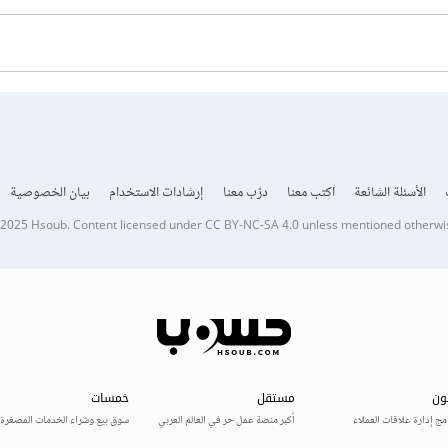
الأسئلة الشائعة
اكتب معنا
درّب معنا
إرشادات الاستخدام
بيان الخصوصية
 2025
Hsoub
.
Content licensed under
CC BY-NC-SA 4.0
unless mentioned otherwi