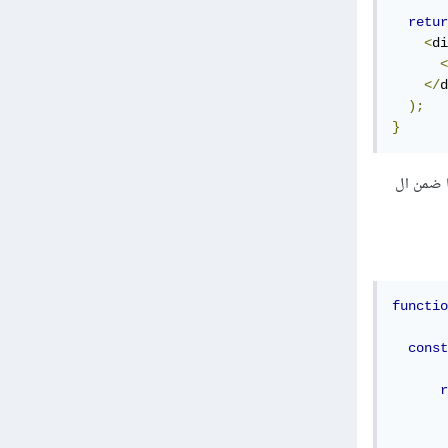
retur
<
di
<
</
d
);
}
تجعلها ضمن ال
functio
const
r