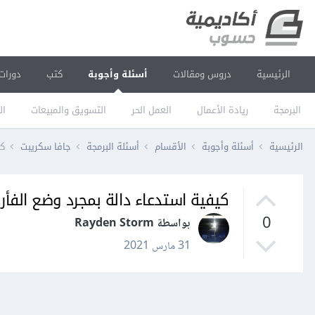
الرئيسية
دروس ومقالات
أسئلة وأجوبة
كتب
دورات
البرمجة
ريادة الأعمال
العمل الحر
التسويق والمبيعات
ال
الرئيسية
أسئلة وأجوبة
الأقسام
أسئلة البرمجة
جافا سكريبت
كي
كيفية استدعاء دالة بمجرد وضع الفأرة ع
0
بواسطة Rayden Storm
31 مارس 2021