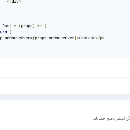
</
div
>
Post
=
(
props
)
=>
{
urn
(
p onMouseOver
={
props
.
onMouseOver
}>
Content
</
p
>
آن
لتنشر باسم حسابك.