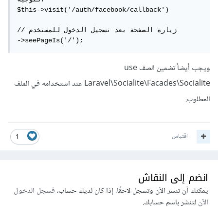
$this->visit('/auth/facebook/callback')

// زيارة الصفحة بعد تسجيل الدخول للمستخدم

->seePageIs('/');
ويجب أيضاً تضمين الصف use
Laravel\Socialite\Facades\Socialite عند استخدامه في الملف
المطلوب.
اقتباس
1
انضم إلى النقاش
يمكنك أن تنشر الآن وتسجل لاحقًا. إذا كان لديك حساب،
فسجل الدخول
الآن
لتنشر باسم حسابك.