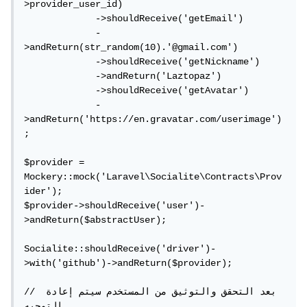
>provider_user_id)

             ->shouldReceive('getEmail')

             -
>andReturn(str_random(10).'@gmail.com')

             ->shouldReceive('getNickname')

             ->andReturn('Laztopaz')

             ->shouldReceive('getAvatar')

             -
>andReturn('https://en.gravatar.com/userimage')
;

$provider = 
Mockery::mock('Laravel\Socialite\Contracts\Prov
ider');

$provider->shouldReceive('user')-
>andReturn($abstractUser);

Socialite::shouldReceive('driver')-
>with('github')->andReturn($provider);

// بعد التحقق والتوثيق من المستخدم سيتم إعادة 
التوجيه
