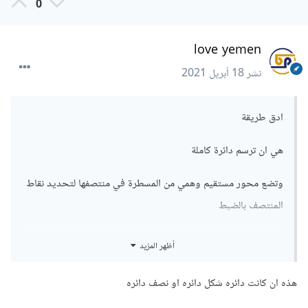
0
love yemen
نشر
18 أبريل 2021
ادق طريقة
هي ان ترسم دائرة كاملة
وتضع محور مستقيم وهمي من المسطرة في منتصفها لتحديد نقاط
المنتصف بالضبط
ثم احذف الجزء السفلي
أظهر المزيد
ولرسم الخطوط ب ال pet tool اكمل رسم الخط المستقيم من
هذه ان كانت دائره شكل دائره او نصف دائره
جوانب القوس