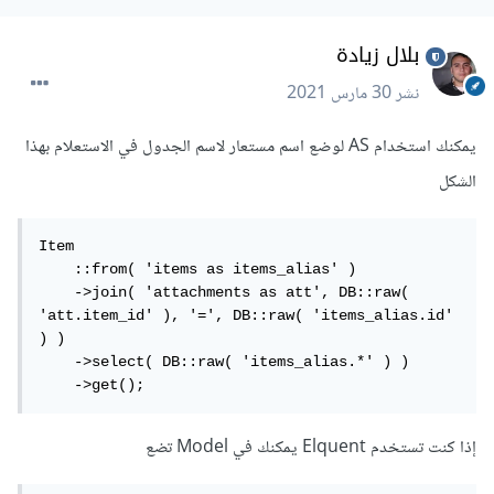
بلال زيادة
نشر
30 مارس 2021
يمكنك استخدام AS لوضع اسم مستعار لاسم الجدول في الاستعلام بهذا
الشكل
Item

    ::from( 'items as items_alias' )

    ->join( 'attachments as att', DB::raw( 
'att.item_id' ), '=', DB::raw( 'items_alias.id' 
) )

    ->select( DB::raw( 'items_alias.*' ) )

    ->get();
إذا كنت تستخدم Elquent يمكنك في Model تضع