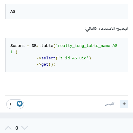
AS
فيصبح الاستدعاء كالتالي:
$users 
=
 DB
::
table
(
'really_long_table_name AS 
t'
)
->
select
(
't.id AS uid'
)
->
get
();
اقتباس
1
0