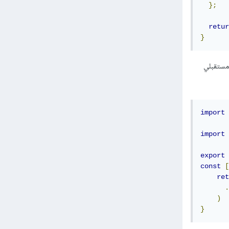
};
retur
}
 مستقبلي
import
 
import
export
const
[
ret
.
)
}