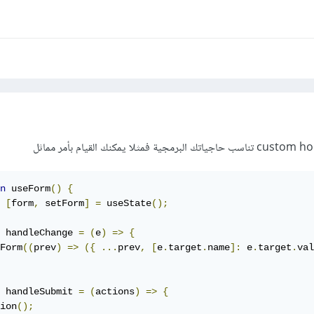
n
 useForm
()
{
[
form
,
 setForm
]
=
 useState
();
 handleChange 
=
(
e
)
=>
{
Form
((
prev
)
=>
({
...
prev
,
[
e
.
target
.
name
]:
 e
.
target
.
val
 handleSubmit 
=
(
actions
)
=>
{
ion
();