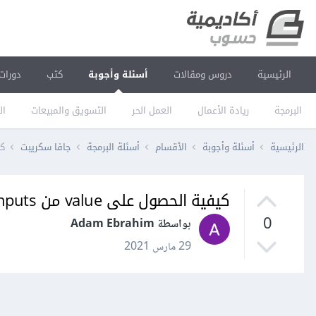
الرئيسية
دروس ومقالات
أسئلة وأجوبة
كتب
دورات
البرمجة
ريادة الأعمال
العمل الحر
التسويق والمبيعات
ال
الرئيسية
أسئلة وأجوبة
الأقسام
أسئلة البرمجة
جافا سكريبت
كيف
كيفية الحصول على value من inputs في React؟
0
بواسطة Adam Ebrahim
29 مارس 2021