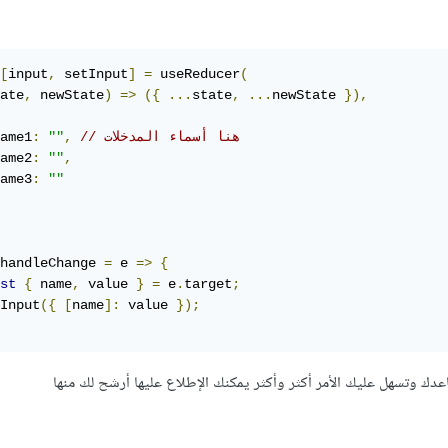
[
input
,
 setInput
]
=
 useReducer
(
ate
,
 newState
)
=>
({
...
state
,
...
newState 
}),
// هنا أسماء المدخلات 
,
""
:
ame1
ame2
:
""
,
ame3
:
""
handleChange 
=
 e 
=>
{
st
{
 name
,
 value 
}
=
 e
.
target
;
Input
({
[
name
]:
 value 
});
دك وتسهل عليك الأمر أكثر وأكثر يمكنك الإطلاع عليها أرشح لك منها