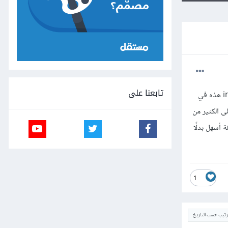
تابعنا على
لدي نموذج form به الكثير من المدخلات (عناصر input)، وكنت أتسأل إن كان هناك طريقة لجلب القيمة من عناصر input هذه في
لنموذج يحتوي على الكثير من
ر بطريقة أسهل بدلًا
1
ترتيب حسب التاريخ