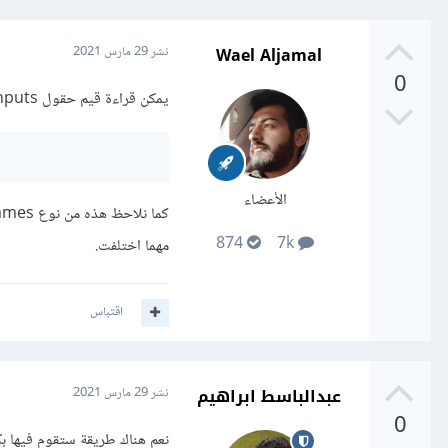
Wael Aljamal
نشر
29 مارس 2021
0
يمكن قراءة قيم حقول inputs بطريقة ديناميكية باستعمال handler وحيد يكون بالشكل التالي:
الأعضاء
874
7k
مهما اختلفت.
اقتباس
عبدالباسط ابراهيم
نشر
29 مارس 2021
0
نعم هناك طريقة ستقوم فيها بكتابة handler واحد لجميع عناصر ال input 