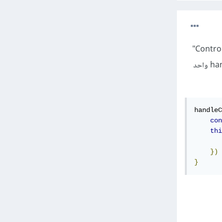
تسمى المدخلات التي تسجل قيمتها في ال state وكذلك يكون لها onChange handler ب "Controlled Input"
ولذا لابد من استخدام ال state وال handler ولكن يمكننا توفير كتابة handler لكل input وكتابة handler واحد
handleC
con
thi
})
}