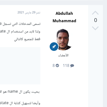
Abdullah
نشر
29 مارس 2021
0
Muhammad
فقط للجميع كالتالي
الأعضاء
8
118
بحيث يكون ال name هو الاسم المسجل داخل ال state لهذا ال input.