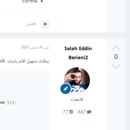
Formik
اقتباس
Salah Eddin
نشر
31 مارس 2021
0
Beriani2
يمكنك تسهيل الأمر بانشاء custom hook تناسب حاجياتك البرمجية فمثلا يمكنك القيام بأمر مماثل
الأعضاء
ue 
}));
77
847