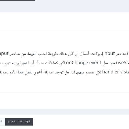
React، أعلم أنه يمكنني أن أستخدم useState مع عمل onChange event لكن كما قلت سابقًا أن ا
عناصر input ولا أريد أن أقوم بعمل state و handler لكل عنصر منهم، لذا هل توجد طريقة أخرى لعمل هذا الأم
الترتيب حسب التقييم
ال