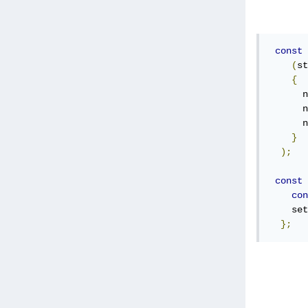
const
(
st
{
      n
      n
      n
}
);
const
 
con
    set
};