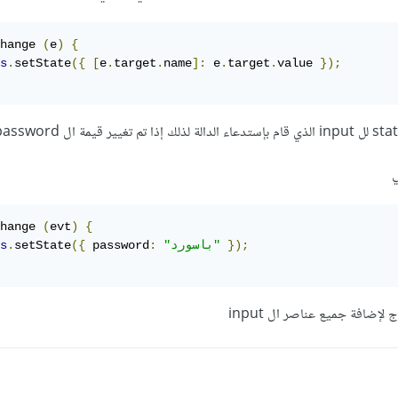
hange 
(
e
)
{
s
.
setState
({
[
e
.
target
.
name
]:
 e
.
target
.
value 
});
ي
hange 
(
evt
)
{
});
"باسورد"
:
 password
({
setState
.
s