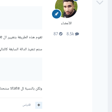
الأعضاء
87
8.5k
تقوم هذه الطريقة بتغيير ال state لل input الذي قام بإستدعاء الدالة لذلك إذا تم تغيير قيمة ال password مثلاً
ستم تنفيذ الدالة السابقة كالتال
ولكن بالنسبة لل state ستحتاج لإضافة جميع عناصر ال input
اقتباس