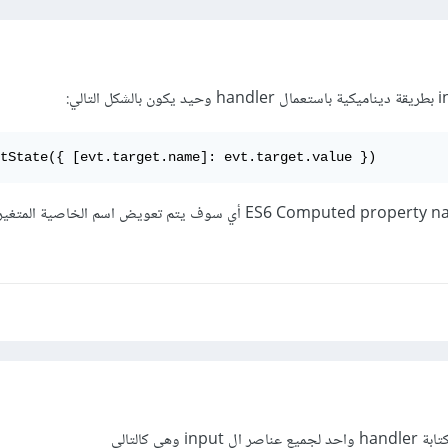
tState({ [evt.target.name]: evt.target.value })
كما نلاحظ هذه من نوع ES6 Computed property names أي سوف يتم تعويض اسم الخاص
وهي كالتالي