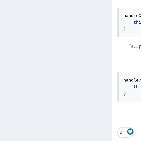
handleC
thi
}
handleC
thi
}
2