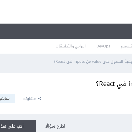
تصميم
DevOps
البرامج والتطبيقات
ية الحصول على value من inputs في React؟
متابعو
مشاركة
اطرح سؤالًا
أجب على هذا 