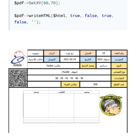
$pdf
->
SetXY
(
60
,
70
);
$pdf
->
writeHTML
(
$html
,
true
,
false
,
true
,
false
,
''
);