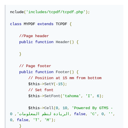
nclude
(
'includes/tcpdf/tcpdf.php'
);
class
 MYPDF 
extends
 TCPDF 
{
//Page header
public
function
Header
()
{
}
// Page footer
public
function
Footer
()
{
// Position at 15 mm from bottom
        $this
->
SetY
(-
15
);
// Set font
        $this
->
SetFont
(
'tahoma'
,
'I'
,
6
);
        $this
->
Cell
(
0
,
10
,
'Powered By GTMS - 
,
''
,
0
,
'C'
,
false
,
الريادة لنظم المعلومات'
,
0
0
,
false
,
'T'
,
'M'
);
}