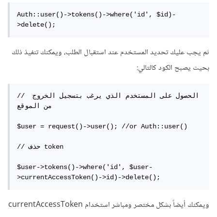
Auth::user()->tokens()->where('id', $id)-
>delete();
ثم يجب عليك تحديد المستخدم عند استقبال الطلب، ويمكنك تنفيذ ذلك
بحيث يصبح الكود كالتالي:
// الحصول على المستخدم الذي يرغب بتسجيل الخروج 
من الموقع

$user = request()->user(); //or Auth::user()

// حذف token

$user->tokens()->where('id', $user-
>currentAccessToken()->id)->delete();
ويمكنك أيضاً بشكل مختصر ومباشر استخدام currentAccessToken