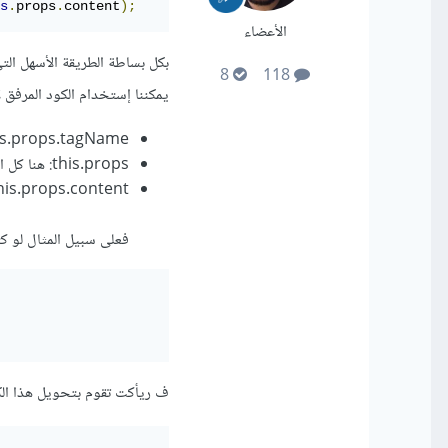
s
.
props
.
content
);
الأعضاء
8
118
يمكننا إستخدام الكود المرفق 
this.props.tagName: هي اسم المكون الذي تريده على سبيل المثال في حالتنا هذه h1 أو h2
this.props: هنا كل ال props يتم إعطاءها للمكون
this.props.content: هنا كل ال children أو الأبناء لهذا المكون وفي حالتنا هذه هو المحتوى الذي ن
فعلى سبيل المثال لو كتبنا بطريقة 
ف ريأكت تقوم بتحويل هذا الكو