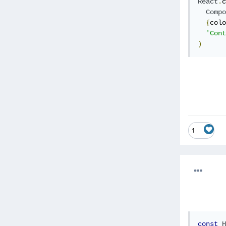
React
.
c
Compo
{
colo
'Cont
)
1
const
H