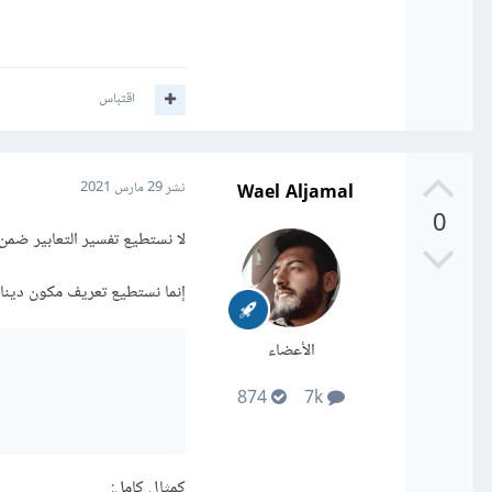
اقتباس
Wael Aljamal
نشر
29 مارس 2021
0
لا نستطيع تفسير التعابير ضمن شيفرة
إنما نستطيع تعريف مكون دينا
الأعضاء
874
7k
كمثال كامل: