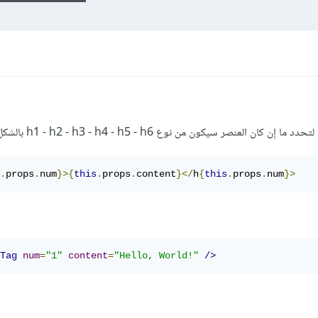
.
props
.
num
}>{
this
.
props
.
content
}</
h
{
this
.
props
.
num
}>
Tag
num
=
"1"
content
=
"Hello, World!"
/>