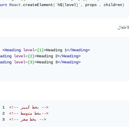
urn
React
.
createElement
(`
h$
{
level
}`,
 props 
,
 children
)
أطفال.
<Heading
level
=
{1}
>
Heading 1
</Heading>
ading
level
=
{2}
>
Heading 2
</Heading>
ading
level
=
{3}
>
Heading 3
</Heading>
<!-- بخط كبير -->
 1  
<!-- بخط متوسط-->
 2  
<!-- بخط صغر -->
 3  