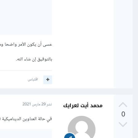
عسى أن يكون الأمر واضحا و
بالتوفيق إن شاء الله.
اقتباس
محمد أيت لعرايك
نشر
29 مارس 2021
0
في حالة العناوين الديناميكية (h1 ، h2 ...) ، يمكن للمكون إرجاع React.createElement على هذا النحو