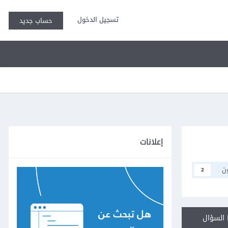
تسجيل الدخول
حساب جديد
إعلانات
ن
2
السؤال