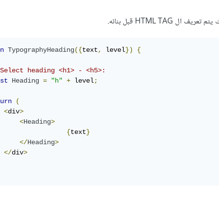
n
TypographyHeading
({
text
,
 level
})
{
Select heading <h1> - <h5>:
st
Heading
=
"h"
+
 level
;
urn
(
<
div
>
<
Heading
>
{
text
}
</
Heading
>
</
div
>