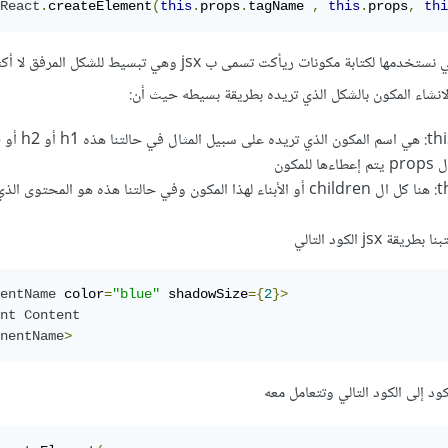
React
.
createElement
(
this
.
props
.
tagName 
,
this
.
props
,
thi
بكل بساطة الطريقة الأسهل التي نستخدمها لكتابة مكونات ريأكت تسمى ب jsx وهي تبسيط
لانشاء المكون بالشكل الذي تريده بطريقة بسيطه حيث أن:
 أو h3....إلخ
ود عرضه
jsx الكود التالي
entName
 color
=
"blue"
 shadowSize
={
2
}>
nt
Content
nentName
>
د إلى الكود التالي وتتعامل معه