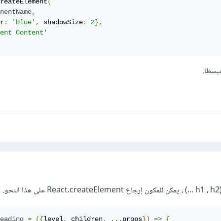
reateElement
(
nentName
,
r
:
'blue'
,
 shadowSize
:
2
},
ent Content'
مبسطا.
.
eading
=
({
level
,
 children
,
...
props
})
=>
{