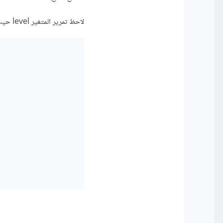
لاحظ تمرير المتغير level حيث يتم تعريف ال HTML TAG قبل بنائه.