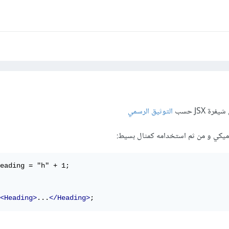
 JSX حسب
التوثيق الرسمي
ميكي و من ثم استخدامه كمثال بسيط:
eading = "h" + 1;

<Heading>
...
</Heading>
;