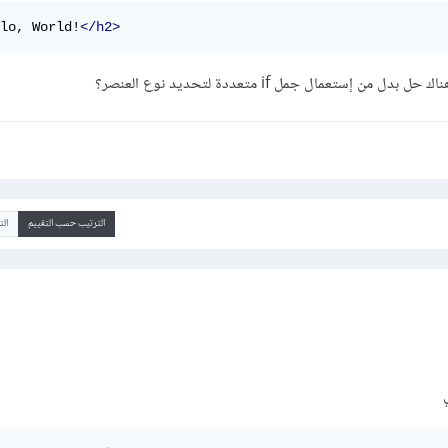
lo, World!
</h2>
 إستعمال جمل if متعددة لتحديد نوع العنصر؟
الترتيب حسب التقييم
ال
ي