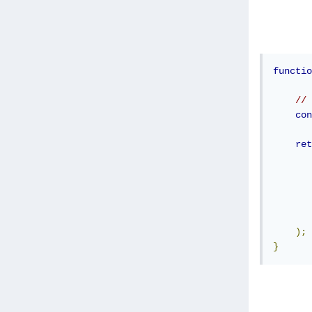
functio
// 
con
ret
);
}