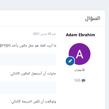
السؤال
Adam Ebrahim
نشر
29 مارس 2021
ما أريد فعله هو عمل مكون يأخذ props لتحدد ما إن كان العنصر سيكون من نوع h1 - h2 - h3 - h4 - h5 - h6 بالشكل التالي:
الأعضاء
حاولت أن أستعمل المكون كالتالي:
165
وتوقعت أن تكون النتيجة كالتالي: