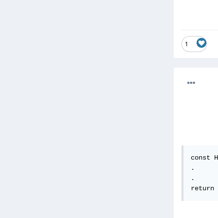
1
const H
.

.

return 