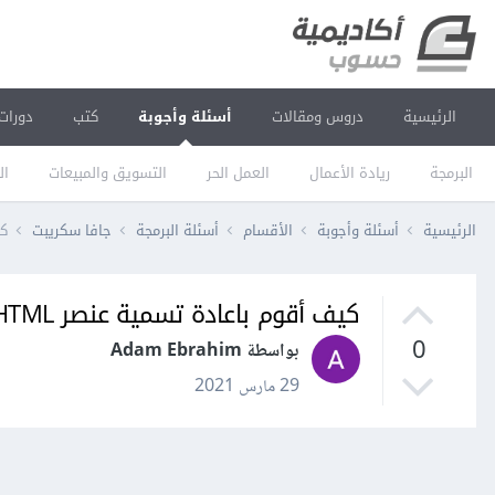
الرئيسية
دروس ومقالات
أسئلة وأجوبة
كتب
دورات
البرمجة
ريادة الأعمال
العمل الحر
التسويق والمبيعات
ال
الرئيسية
أسئلة وأجوبة
الأقسام
أسئلة البرمجة
جافا سكريبت
كي
كيف أقوم باعادة تسمية عنصر HTML داخل مكون React؟
0
بواسطة Adam Ebrahim
29 مارس 2021