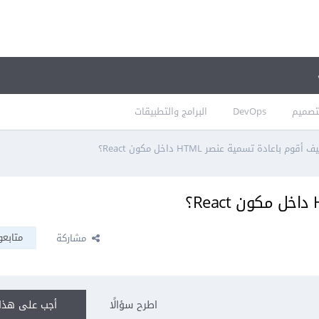
تصميم
DevOps
البرامج والتطبيقات
ف أقوم باعادة تسمية عنصر HTML داخل مكون React؟
متابعو
مشاركة
اطرح سؤالًا
أجب على هذا 