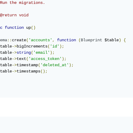
Run the migrations.

@return void

c
function
 up
()
ema
::
create
(
'accounts'
,
function
(
Blueprint
 $table
)
{
table
->
bigIncrements
(
'id'
);
table
->
string
(
'email'
);
table
->
text
(
'access_token'
);
table
->
timestamp
(
'deleted_at'
);
table
->
timestamps
();