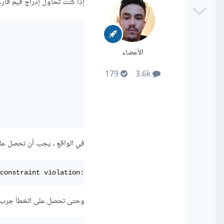
إذا كنت تحاول إدراج قيم فارغ
الأعضاء
179
3.6k
في الواقع ، يجب أن تحصل على أخطاء عن
 constraint violation: 19 NOT NULL constraint failed:
وحتى تحصل على الخطأ جرب عم