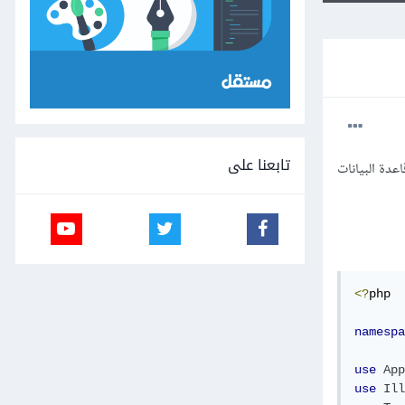
تابعنا على
 عند الاستعلام عن قاعدة البيانات
<?
php

namespa
use
App
use
Ill