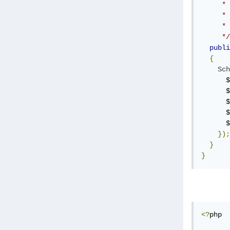
     * 
     *

     * 
     */
publi
{
Sch
      $
      $
      $
      $
      $
});
}
}
<?
php
