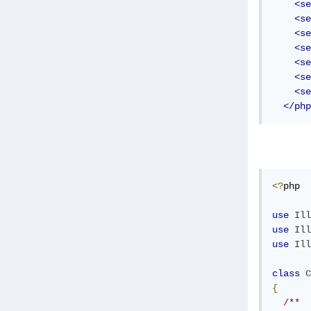
<se
<se
<se
<se
<se
<se
<se
</php
<?
php

use
Ill
use
Ill
use
Ill
class
C
{
/**
