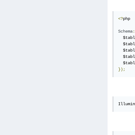
<?
php

Schema
:
  $tabl
  $tabl
  $tabl
  $tabl
  $tabl
});
Illumin