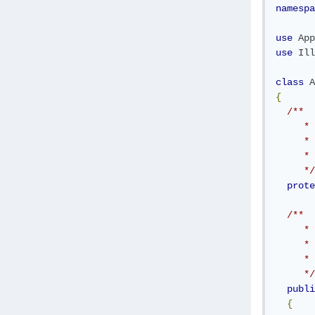
namespa
use
App
use
Ill
class
A
{
/**

     * 
     *

     * 
     */
prote
/**

     * 
     *

     * 
     */
publi
{