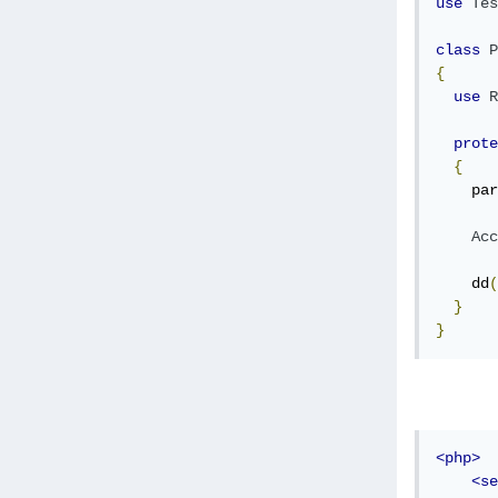
use
Tes
class
P
{
use
R
prote
{
    par
Acc
    dd
(
}
}
<php>
<se