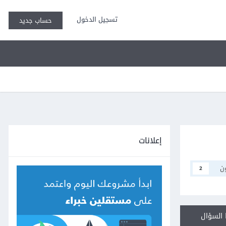
تسجيل الدخول
حساب جديد
إعلانات
ن
2
السؤال