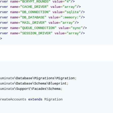
rver
name
=
"BCRYPT_ROUNDS"
value
=
"4"
/>
rver
name
=
"CACHE_DRIVER"
value
=
"array"
/>
rver
name
=
"DB_CONNECTION"
value
=
"sqlite"
/>
rver
name
=
"DB_DATABASE"
value
=
":memory:"
/>
rver
name
=
"MAIL_DRIVER"
value
=
"array"
/>
rver
name
=
"QUEUE_CONNECTION"
value
=
"sync"
/>
rver
name
=
"SESSION_DRIVER"
value
=
"array"
/>
>
uminate
\Database\Migrations\Migration
;
uminate
\Database\Schema\Blueprint
;
uminate
\Support\Facades\Schema
;
reateAccounts
extends
Migration