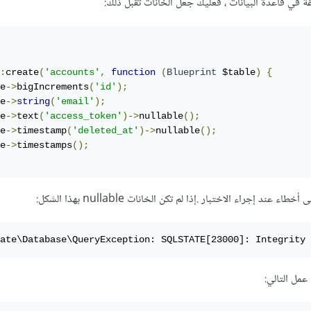
ة في قاعدة البيانات ، فعليك جعل الخانات تقبل ذلك:
:
create
(
'accounts'
,
function
(
Blueprint
 $table
)
{
e
->
bigIncrements
(
'id'
);
e
->
string
(
'email'
);
e
->
text
(
'access_token'
)->
nullable
();
e
->
timestamp
(
'deleted_at'
)->
nullable
();
e
->
timestamps
();
د إجراء الاختبار .إذا لم تكن الخانات nullable بهذا الشكل:
ate\Database\QueryException: SQLSTATE[23000]: Integrity
ل التالي: