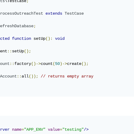
ts
\TestCase
;
rocessOutreachTest
extends
TestCase
efreshDatabase
;
cted
function
 setUp
():
void
ent
::
setUp
();
ount
::
factory
()->
count
(
50
)->
create
();
Account
::
all
());
// returns empty array
rver
name
=
"APP_ENV"
value
=
"testing"
/>