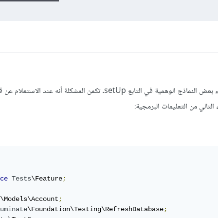
أقوم بإجراء اختبار ميزة وأحتاج إلى إنشاء بعض النماذج الوهمية في التابع setUp. تكمن المشكلة أنه
 التالي من التعليمات البرمجية:
ce
Tests
\Feature
;
\Models\Account
;
uminate
\Foundation\Testing\RefreshDatabase
;