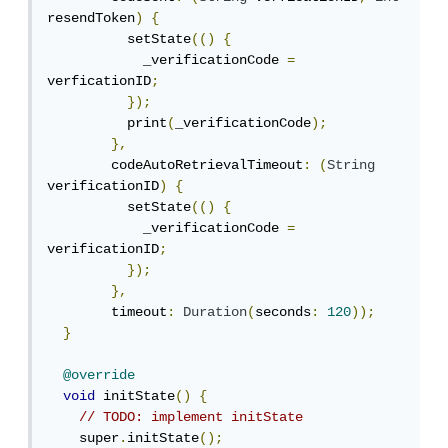
resendToken
)
{
          setState
(()
{
            _verificationCode 
=
verficationID
;
});
          print
(
_verificationCode
);
},
        codeAutoRetrievalTimeout
:
(
String
verificationID
)
{
          setState
(()
{
            _verificationCode 
=
verificationID
;
});
},
        timeout
:
Duration
(
seconds
:
120
));
}
@override
void
 initState
()
{
// TODO: implement initState
    super
.
initState
();