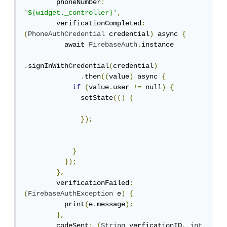
        phoneNumber
:
'${widget._controller}'
,
        verificationCompleted
:
(
PhoneAuthCredential
 credential
)
 async 
{
          await 
FirebaseAuth
.
instance

.
signInWithCredential
(
credential
)
.
then
((
value
)
 async 
{
if
(
value
.
user 
!=
 null
)
{
              setState
(()
{
});
}
});
},
        verificationFailed
:
(
FirebaseAuthException
 e
)
{
          print
(
e
.
message
);
},
        codeSent
:
(
String
 verficationID
,
int