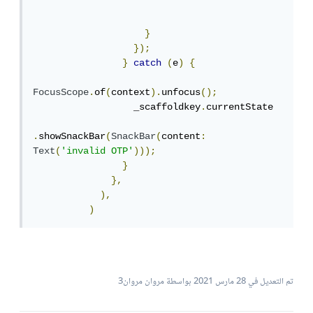
}
});
}
catch
(
e
)
{
FocusScope
.
of
(
context
).
unfocus
();
                  _scaffoldkey
.
currentState

.
showSnackBar
(
SnackBar
(
content
:
Text
(
'invalid OTP'
)));
}
},
),
)
تم التعديل في
28 مارس 2021
بواسطة مروان مروان3