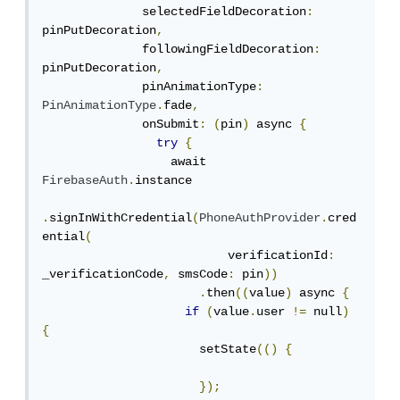
              selectedFieldDecoration
:
pinPutDecoration
,
              followingFieldDecoration
:
pinPutDecoration
,
              pinAnimationType
:
PinAnimationType
.
fade
,
              onSubmit
:
(
pin
)
 async 
{
try
{
                  await 
FirebaseAuth
.
instance

.
signInWithCredential
(
PhoneAuthProvider
.
cred
ential
(
                          verificationId
:
_verificationCode
,
 smsCode
:
 pin
))
.
then
((
value
)
 async 
{
if
(
value
.
user 
!=
 null
)
{
                      setState
(()
{
});