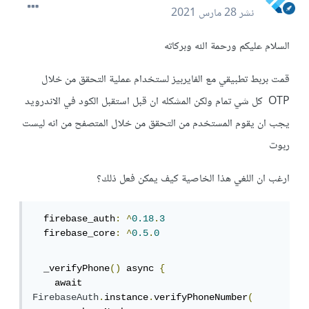
نشر
28 مارس 2021
السلام عليكم ورحمة الله وبركاته
قمت بربط تطبيقي مع الفايربيز لستخدام عملية التحقق من خلال
OTP كل شي تمام ولكن المشكله ان قبل استقبل الكود في الاندرويد
يجب ان يقوم المستخدم من التحقق من خلال المتصفح من انه ليست
ربوت
ارغب ان اللغي هذا الخاصية كيف يمكن فعل ذلك؟
  firebase_auth
:
^
0.18
.
3
  firebase_core
:
^
0.5
.
0
  _verifyPhone
()
 async 
{
    await 
FirebaseAuth
.
instance
.
verifyPhoneNumber
(