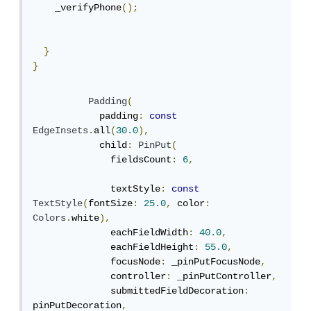
    _verifyPhone
();
}
}
Padding
(
            padding
:
const
EdgeInsets
.
all
(
30.0
),
            child
:
PinPut
(
              fieldsCount
:
6
,
              textStyle
:
const
TextStyle
(
fontSize
:
25.0
,
 color
:
Colors
.
white
),
              eachFieldWidth
:
40.0
,
              eachFieldHeight
:
55.0
,
              focusNode
:
 _pinPutFocusNode
,
              controller
:
 _pinPutController
,
              submittedFieldDecoration
:
pinPutDecoration
,