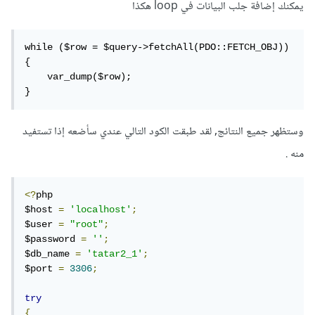
يمكنك إضافة جلب البيانات في loop هكذا
while ($row = $query->fetchAll(PDO::FETCH_OBJ)) 
{

    var_dump($row);

}
وستظهر جميع النتائج, لقد طبقت الكود التالي عندي سأضعه إذا تستفيد
منه .
<?
php

$host 
=
'localhost'
;
$user 
=
"root"
;
$password 
=
''
;
$db_name 
=
'tatar2_1'
;
$port 
=
3306
;
try
{