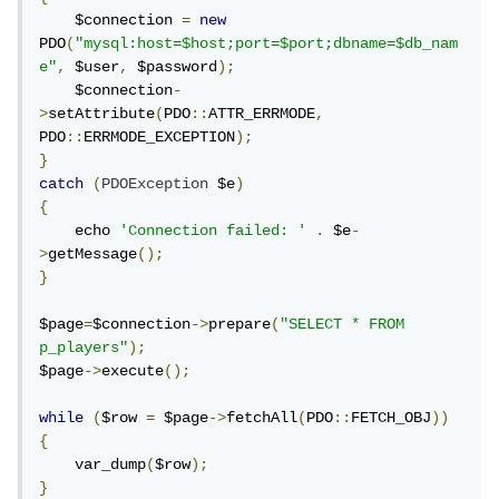
    $connection 
=
new
PDO
(
"mysql:host=$host;port=$port;dbname=$db_nam
e"
,
 $user
,
 $password
);
    $connection
-
>
setAttribute
(
PDO
::
ATTR_ERRMODE
,
PDO
::
ERRMODE_EXCEPTION
);
}
catch
(
PDOException
 $e
)
{
    echo 
'Connection failed: '
.
 $e
-
>
getMessage
();
}
$page
=
$connection
->
prepare
(
"SELECT * FROM 
p_players"
);
$page
->
execute
();
while
(
$row 
=
 $page
->
fetchAll
(
PDO
::
FETCH_OBJ
))
{
    var_dump
(
$row
);
}