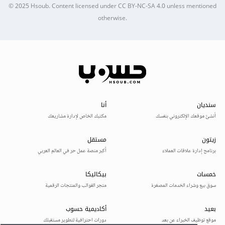
© 2025
Hsoub
.
Content licensed under
CC BY-NC-SA 4.0
unless mentioned
otherwise.