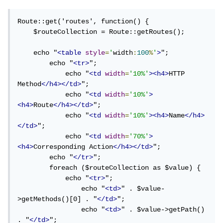
Route::get('routes', function() {

    $routeCollection = Route::getRoutes();

    echo "
<table
style
=
'
width
:
100
%
'
>
";

        echo "
<tr>
";

            echo "
<td
width
=
'10%'
><h4>
HTTP 
Method
</h4></td>
";

            echo "
<td
width
=
'10%'
>
<h4>
Route
</h4></td>
";

            echo "
<td
width
=
'10%'
><h4>
Name
</h4>
</td>
";

            echo "
<td
width
=
'70%'
>
<h4>
Corresponding Action
</h4></td>
";

        echo "
</tr>
";

        foreach ($routeCollection as $value) {

            echo "
<tr>
";

                echo "
<td>
" . $value-
>getMethods()[0] . "
</td>
";

                echo "
<td>
" . $value->getPath() 
. "
</td>
";
