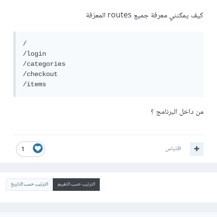
كيف يمكنني معرفة جميع routes المعرّفة
/

/login

/categories

/checkout

من داخل البرنامج ؟
اقتباس
1
الترتيب حسب التقييم
الترتيب حسب التاريخ