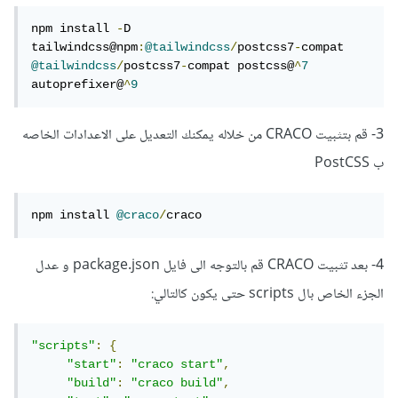
npm install 
-
D 
tailwindcss@npm
:
@tailwindcss
/
postcss7
-
compat 
@tailwindcss
/
postcss7
-
compat postcss@
^
7
autoprefixer@
^
9
3- قم بتثبيت CRACO من خلاله يمكنك التعديل على الاعدادات الخاصه
ب PostCSS
npm install 
@craco
/
craco
4- بعد تثبيت CRACO قم بالتوجه الى فايل package.json و عدل
الجزء الخاص بال scripts حتى يكون كالتالي:
"scripts"
:
{
"start"
:
"craco start"
,
"build"
:
"craco build"
,