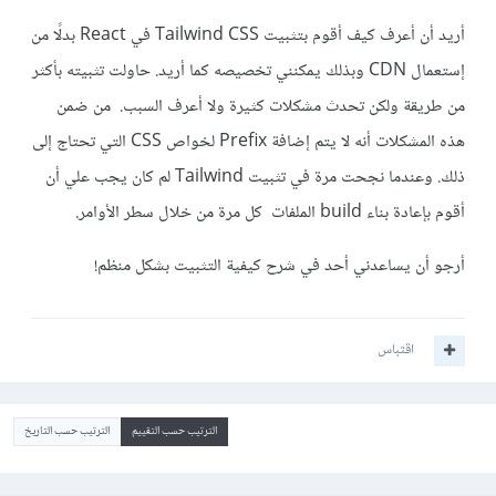
أريد أن أعرف كيف أقوم بتثبيت Tailwind CSS في React بدلًا من
إستعمال CDN وبذلك يمكنني تخصيصه كما أريد. حاولت تثبيته بأكثر
من طريقة ولكن تحدث مشكلات كثيرة ولا أعرف السبب. من ضمن
هذه المشكلات أنه لا يتم إضافة Prefix لخواص CSS التي تحتاج إلى
ذلك. وعندما نجحت مرة في تثبيت Tailwind لم كان يجب علي أن
أقوم بإعادة بناء build الملفات كل مرة من خلال سطر الأوامر.
أرجو أن يساعدني أحد في شرح كيفية التثبيت بشكل منظم!
اقتباس
الترتيب حسب التقييم
الترتيب حسب التاريخ