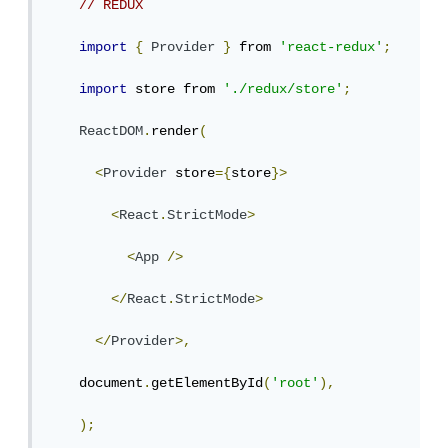
// REDUX
import
{
Provider
}
 from 
'react-redux'
;
import
 store from 
'./redux/store'
;
ReactDOM
.
render
(
<
Provider
 store
={
store
}>
<
React
.
StrictMode
>
<
App
/>
</
React
.
StrictMode
>
</
Provider
>,
    document
.
getElementById
(
'root'
),
);