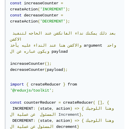
const
 increaseCounter 
=
createAction
(
'INCREMENT'
);
const
 decreaseCounter 
=
createAction
(
'DECREMENT'
);
بعد
ذلك
يمكنك
نداء
الفانكشن
عند
الحاجه
لتنفيذ
الاكشن
واحد
 argument 
والاكشن
هنا
عند
النداء
عليه
يأخذ
 payload

ويكون
عباره
عن
ال
increaseCounter
();
decreaseCounter
(
payload
);
import
{
 createReducer 
}
 from 
'@reduxjs/toolkit'
;
const
 counterReducer 
=
 createReducer
(
[],
{
{وهنا
اللوجيك
=>
)
 action
,
state
(
:
 INCREMENT
},
Increment
المسئول
عن
عملية
ال
{وهنا
اللوجيك
=>
)
 action
,
state
(
:
 DECREMENT
}
 decrement
المسئول
عن
عملية
ال