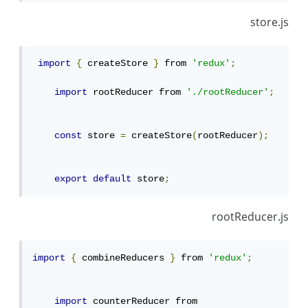
store.js
import
{
 createStore 
}
 from 
'redux'
;
import
 rootReducer from 
'./rootReducer'
;
const
 store 
=
 createStore
(
rootReducer
);
export
default
 store
;
rootReducer.js
import
{
 combineReducers 
}
 from 
'redux'
;
import
 counterReducer from 