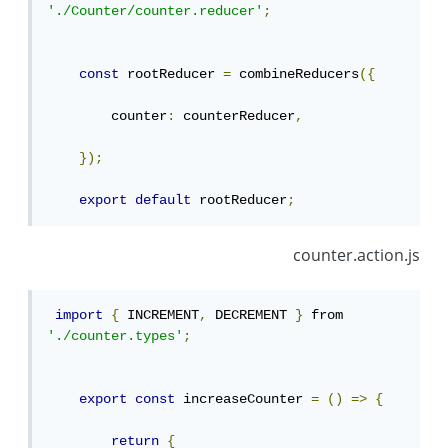
'./Counter/counter.reducer'
;
const
 rootReducer 
=
 combineReducers
({
        counter
:
 counterReducer
,
});
export
default
 rootReducer
;
counter.action.js
import
{
 INCREMENT
,
 DECREMENT 
}
 from 
'./counter.types'
;
export
const
 increaseCounter 
=
()
=>
{
return
{