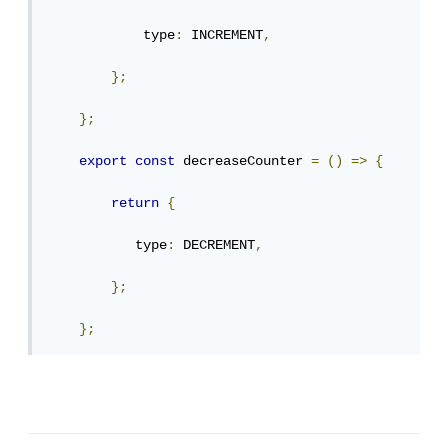
            type
:
 INCREMENT
,
};
};
export
const
 decreaseCounter 
=
()
=>
{
return
{
           type
:
 DECREMENT
,
};
};