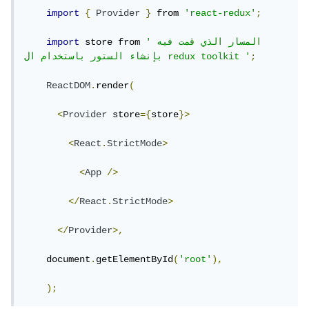
import
{
Provider
}
 from 
'react-redux'
;
'المسار الذي قمت فيه 
 store from 
import
;
بإنشاء الستور باستخدام ال redux toolkit '
ReactDOM
.
render
(
<
Provider
 store
={
store
}>
<
React
.
StrictMode
>
<
App
/>
</
React
.
StrictMode
>
</
Provider
>,
    document
.
getElementById
(
'root'
),
);