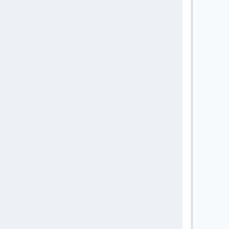
       
       
       
       
       
       
       
       
       
       