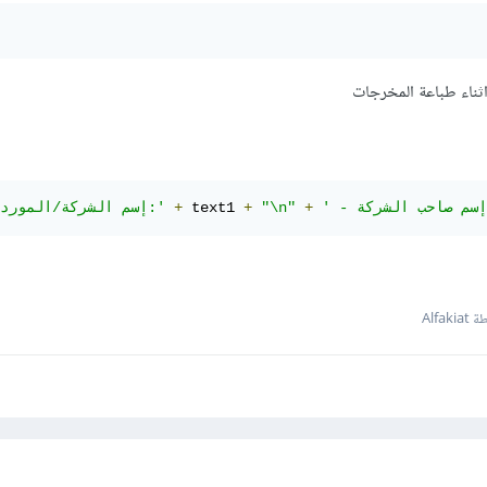
ثناء طباعة المخرجات
+
"\n"
+
 text1 
+
'إسم الشركة/المورد:'
Alfak