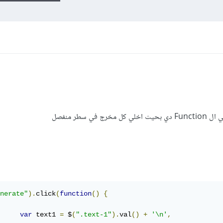
nerate"
).
click
(
function
()
{
var
 text1 
=
 $
(
".text-1"
).
val
()
+
'\n'
,