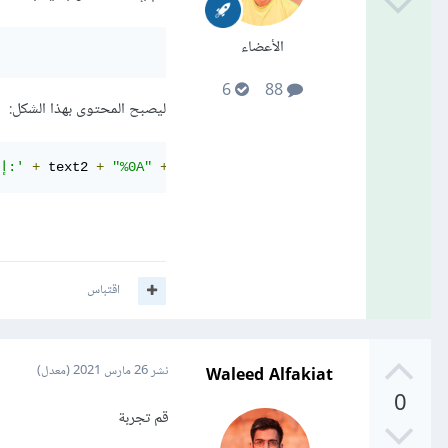
الأعضاء
6
88
ليصبح المحتوى بهذا الشكل:
...
+
"%0A"
+
 text2 
+
' - إسم صاحب الشركة:'
اقتباس
Waleed Alfakiat
نشر
26 مارس 2021
(معدل)
0
قم تجربة