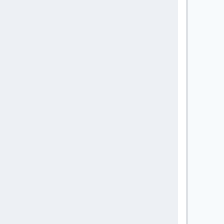
       
       
       
       
       
       
       
       
       
       