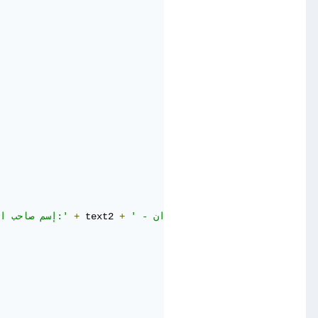
+
 text3 
+
' - العنوان:'
+
 text2 
+
' - إسم صاحب الشركة:'