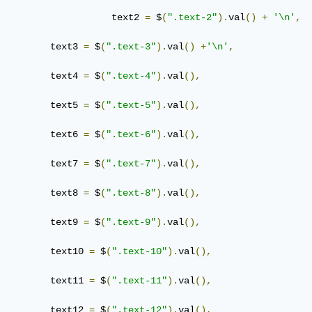
			   text2 
=
 $
(
".text-2"
).
val
()
+
'\n'
,
         text3 
=
 $
(
".text-3"
).
val
()
+
'\n'
,
         text4 
=
 $
(
".text-4"
).
val
(),
         text5 
=
 $
(
".text-5"
).
val
(),
         text6 
=
 $
(
".text-6"
).
val
(),
         text7 
=
 $
(
".text-7"
).
val
(),
         text8 
=
 $
(
".text-8"
).
val
(),
         text9 
=
 $
(
".text-9"
).
val
(),
         text10 
=
 $
(
".text-10"
).
val
(),
         text11 
=
 $
(
".text-11"
).
val
(),
         text12 
=
 $
(
".text-12"
).
val
(),