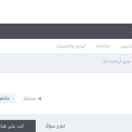
تصميم
DevOps
البرامج والتطبيقات
الQr Code
متابعو
مشاركة
اطرح سؤالًا
أجب على هذا 