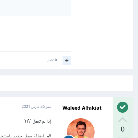
اقتباس
Waleed Alfakiat
نشر
26 مارس 2021
إذا لم تعمل '\n'
0
قم بإضافة سطر جديد باستخدام ترميز II