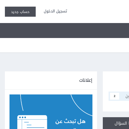
تسجيل الدخول
حساب جديد
إعلانات
ن
2
السؤال