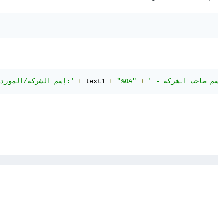
+
"%0A"
+
 text1 
+
'إسم الشركة/المورد:'