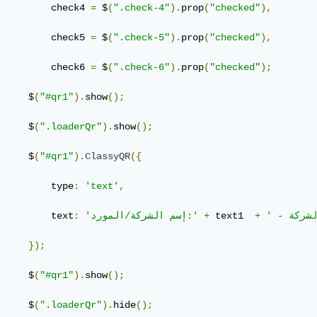
         check4 
=
 $
(
".check-4"
).
prop
(
"checked"
),
         check5 
=
 $
(
".check-5"
).
prop
(
"checked"
),
         check6 
=
 $
(
".check-6"
).
prop
(
"checked"
);
     $
(
"#qr1"
).
show
();
     $
(
".loaderQr"
).
show
();
     $
(
"#qr1"
).
ClassyQR
({
         type
:
'text'
,
+
 text1  
+
'إسم الشركة/المورد:'
:
         text
});
     $
(
"#qr1"
).
show
();
     $
(
".loaderQr"
).
hide
();