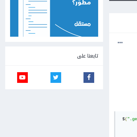
تابعنا على
 $
(
".ge