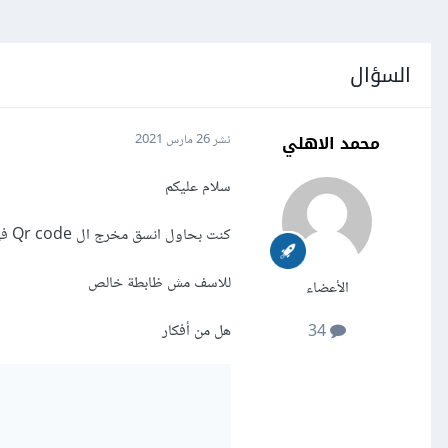
السؤال
محمد الاهلي
نشر
26 مارس 2021
سلام عليكم
كنت بحاول انسق مخرج ال Qr code في ال Function دي بحيث اخلي كل مخرج في سطر منفصل
للاسف مش ظابطة خالص
الأعضاء
هل من أفكار
34