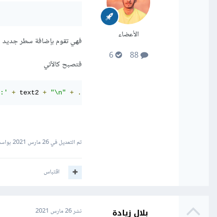
الأعضاء
فهي تقوم بإضافة سطر جديد ا
6
88
فتصبح كالآتي
...
+
"\n"
+
 text2 
+
' - إسم صاحب الشركة:'
تم التعديل في
26 مارس 2021
بواسطة iat
اقتباس
بلال زيادة
نشر
26 مارس 2021