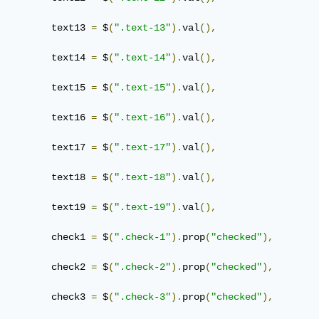
         text13 
=
 $
(
".text-13"
).
val
(),
         text14 
=
 $
(
".text-14"
).
val
(),
         text15 
=
 $
(
".text-15"
).
val
(),
         text16 
=
 $
(
".text-16"
).
val
(),
         text17 
=
 $
(
".text-17"
).
val
(),
         text18 
=
 $
(
".text-18"
).
val
(),
         text19 
=
 $
(
".text-19"
).
val
(),
         check1 
=
 $
(
".check-1"
).
prop
(
"checked"
),
         check2 
=
 $
(
".check-2"
).
prop
(
"checked"
),
         check3 
=
 $
(
".check-3"
).
prop
(
"checked"
),