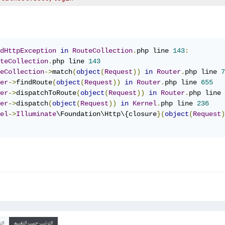
dHttpException
in
RouteCollection
.
php line 
143
:
teCollection
.
php line 
143
eCollection
->
match
(
object
(
Request
))
in
Router
.
php line 
7
er
->
findRoute
(
object
(
Request
))
in
Router
.
php line 
655
er
->
dispatchToRoute
(
object
(
Request
))
in
Router
.
php line 
er
->
dispatch
(
object
(
Request
))
in
Kernel
.
php line 
236
el
->
Illuminate
\Foundation\Http\{closure
}(
object
(
Request
)
الترتيب حسب التقييم
ال