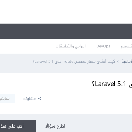
تصميم
DevOps
البرامج والتطبيقات
أمامية
كيف أنشئ مسار مخصص'route' على Laravel 5.1؟
متابعو
مشاركة
اطرح سؤالًا
أجب على هذا 