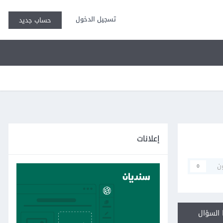
تسجيل الدخول
حساب جديد
إعلانات
ن
0
السؤال