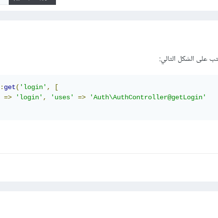
:
get
(
'login'
,
[
=>
'login'
,
'uses'
=>
'Auth\AuthController@getLogin'