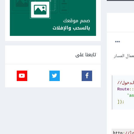
تابعنا على
خول على موقعلي باستخدام AuthController، ذلك باستعمال المسار
Route
::
'as
]);
http
:
//l