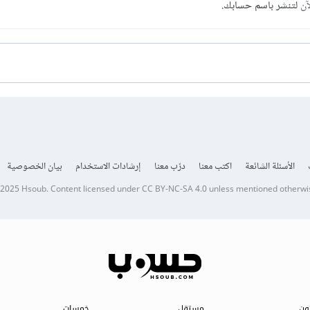
آن
لتنشر باسم حسابك.
الأسئلة الشائعة
اكتب معنا
درّب معنا
إرشادات الاستخدام
بيان الخصوصية
 2025
Hsoub
.
Content licensed under
CC BY-NC-SA 4.0
unless mentioned otherwi