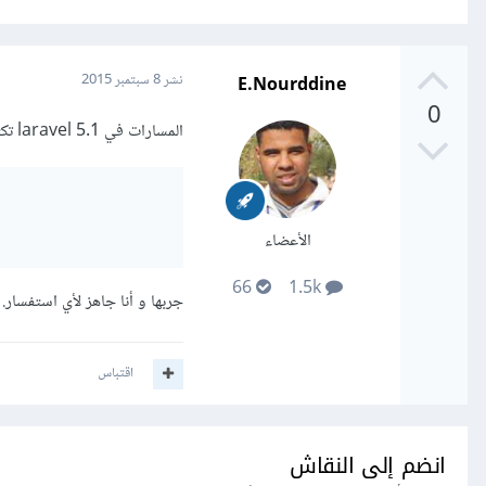
E.Nourddine
نشر
8 سبتمبر 2015
0
المسارات في laravel 5.1 تكتب على الشكل التالي:
الأعضاء
66
1.5k
جربها و أنا جاهز لأي استفسار.
اقتباس
انضم إلى النقاش