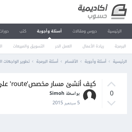
الرئيسية
دروس ومقالات
أسئلة وأجوبة
كتب
دورات
البرمجة
ريادة الأعمال
العمل الحر
التسويق والمبيعات
ال
الرئيسية
أسئلة وأجوبة
الأقسام
أسئلة البرمجة
تطوير الواجهات ال
كيف أنشئ مسار مخصص'route' على Laravel 5.1؟
0
بواسطة Simoh
5 سبتمبر 2015