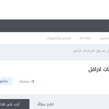
تصميم
DevOps
البرامج والتطبيقات
ل صندوق المحادثات لارافل
ت لارافل
متابعو
مشاركة
اطرح سؤالًا
أجب على هذا 