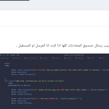
 رسائل صندوق المحادثات كلها اذا كنت انا المرسل او المستقبل ..