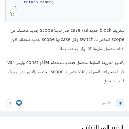
return
 state
;
}
};
بتعريف block جديد أمام case صار لدينا scope جديد مختلف عن
scope الخاص بالـswitch وكل case لها scope جديد مختلف اﻵن
لذلك ستعمل تعليمة let ولن يحدث خطأ.
بالطبع الطريقة السابقة ستعمل فقط باستخدام let أو const وليس var
ﻷن المتحولات المعرفة بـvar تنتمي للـscope الخاصة بالتابع الذي يعرف
فيه المتحول.
اقتباس
1
انضم إلى النقاش