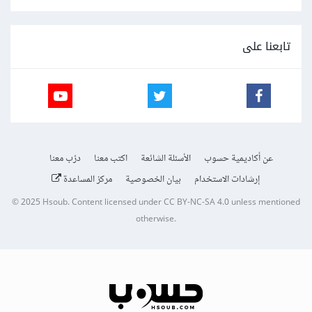
تابعنا على
عن أكاديمية حسوب
الأسئلة الشائعة
اكتب معنا
درّب معنا
إرشادات الاستخدام
بيان الخصوصية
مركز المساعدة
© 2025
Hsoub
.
Content licensed under
CC BY-NC-SA 4.0
unless mentioned
otherwise.