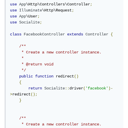
use
App
\Http\Controllers\Controller
;
use
Illuminate
\Http\Request
;
use
App
\User
;
use
Socialite
;
class
FacebookController
extends
Controller
{
/**

     * Create a new controller instance.

     *

     * @return void

     */
public
function
 redirect
()
{
return
Socialite
::
driver
(
'facebook'
)-
>
redirect
();
}
/**

     * Create a new controller instance.
