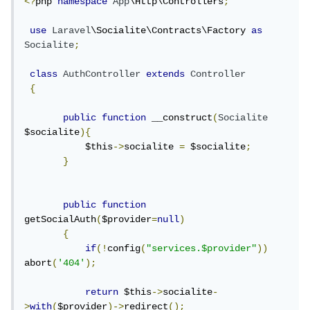
<?
php 
namespace
App
\Http\Controllers
;
use
Laravel
\Socialite\Contracts\Factory 
as
Socialite
;
class
AuthController
extends
Controller
{
public
function
 __construct
(
Socialite
$socialite
){
           $this
->
socialite 
=
 $socialite
;
}
public
function
getSocialAuth
(
$provider
=
null
)
{
if
(!
config
(
"services.$provider"
))
abort
(
'404'
);
return
 $this
->
socialite
-
>
with
(
$provider
)->
redirect
();