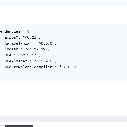
endencies": {

 "axios": "^0.21",

 "laravel-mix": "^6.0.6",

 "lodash": "^4.17.19",

 "vue": "^2.5.17",

 "vue-loader": "^15.9.6",

 "vue-template-compiler": "^2.6.10"
