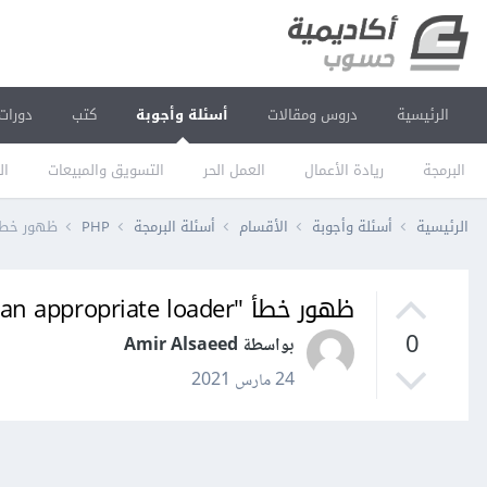
الرئيسية
دروس ومقالات
أسئلة وأجوبة
كتب
دورات
البرمجة
ريادة الأعمال
العمل الحر
التسويق والمبيعات
ال
الرئيسية
أسئلة وأجوبة
الأقسام
أسئلة البرمجة
PHP
ظهور خطأ "You may need an appropriate loader"
ظهور خطأ "You may need an appropriate loader" في لارافل 8
0
بواسطة Amir Alsaeed
24 مارس 2021