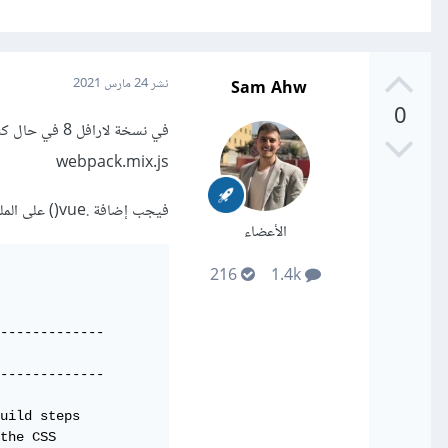
Sam Ahw
نشر
24 مارس 2021
0
webpack.mix.js
فيجب إضافة .vue() على الملفات التي يتم الإشارة إليها كالتالي:
الأعضاء
216
1.4k
-------------

-------------

uild steps

the CSS
