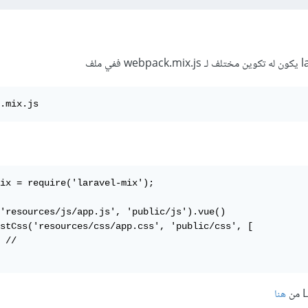
.mix.js
ix = require('laravel-mix');

'resources/js/app.js', 'public/js').vue()

stCss('resources/css/app.css', 'public/css', [

 //

هنا