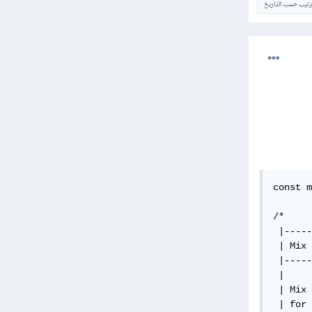
ترتيب حسب التاريخ
const m
/*

 |-----
 | Mix 
 |-----
 |

 | Mix 
 | for 