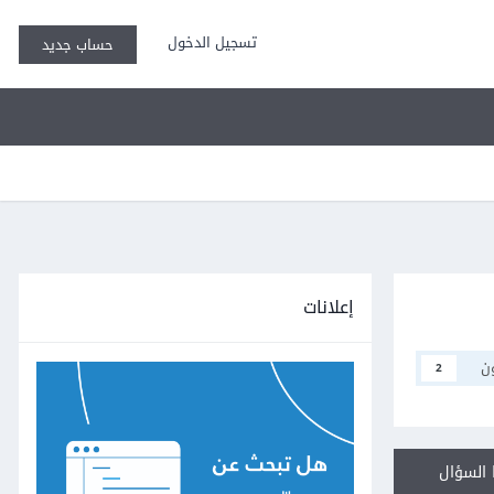
تسجيل الدخول
حساب جديد
إعلانات
ن
2
السؤال