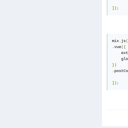
]);
mix
.
js
(
.
vue
({
    ext
    glo
})
.
postCs
]);