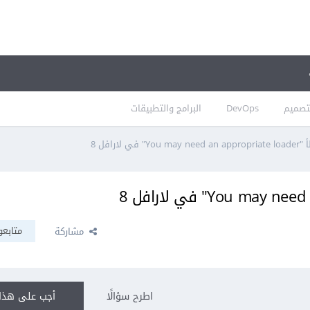
تصميم
DevOps
البرامج والتطبيقات
 في لارافل 8
متابعو
مشاركة
اطرح سؤالًا
أجب على هذا 