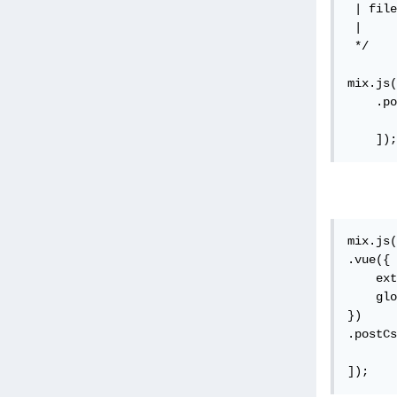
 | file
 |

 */

mix.js(
    .po
       
    ]);
mix.js(
.vue({

    ext
    glo
})

.postCs
       
]);