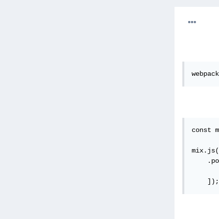
webpack
const m
mix.js(
    .po
       
    ]);