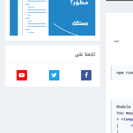
تابعنا على
npm run
Module 
You may
> 
<temp
|     
<
|      