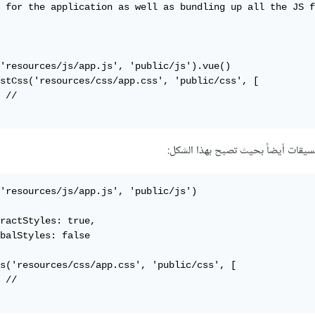
 for the application as well as bundling up all the JS f
'resources/js/app.js', 'public/js').vue()

stCss('resources/css/app.css', 'public/css', [

 //

يقات أيضاً بحيث تصبح بهذا الشكل:
'resources/js/app.js', 'public/js')

ractStyles: true,

balStyles: false

s('resources/css/app.css', 'public/css', [

 //
