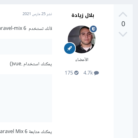
بلال زيادة
نشر
25 مارس 2021
0
لأنك تستخدم laravel-mix 6 يكون له تكوين مختلف لـ webpack.mix.js ففي ملف
الأعضاء
يمكنك استخدام .vue()
175
4.7k
يمكنك متابعة Laravel Mix 6 من