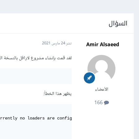
السؤال
Amir Alsaeed
نشر
24 مارس 2021
لقد قمت بإنشاء مشروع لارافل بالنسخة الجديدة 8، وأود استخدام Vue JS فيه. ولكن عندما أقوم بتنف
الأعضاء
يظهر هذا الخطأ:
166
rrently no loaders are configured to process this file. 