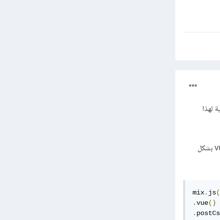
رقية لهذا
لا داعي لتثبيت مُحمل vue بالرغم من أن الخطأ ينص على ذلك، بدلاً من ذلك تحتاج إلى إخبار mix أن تدعم vue بشكل
mix
.
js
(
.
vue
()
.
postCs