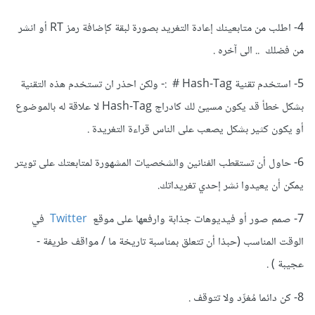
4- اطلب من متابعينك إعادة التغريد بصورة لبقة كإضافة رمز RT أو انشر
من فضلك .. الى آخره .
5- استخدم تقنية Hash-Tag # :- ولكن احذر ان تستخدم هذه التقنية
بشكل خطأ قد يكون مسيئ لك كادراج
Hash-Tag لا علاقة له بالموضوع
أو يكون كثير بشكل يصعب على الناس قراءة التغريدة .
6- حاول أن تستقطب الفنانين والشخصيات المشهورة لمتابعتك على تويتر
يمكن أن يعيدوا نشر إحدي تغريداتك.
7- صمم صور أو فيديوهات جذابة وارفعها على موقع
Twitter
في
الوقت المناسب (حبذا أن تتعلق بمناسبة تاريخة ما / مواقف طريفة -
عجيبة ) .
8- كن دائما مُغرِّد ولا تتوقف .