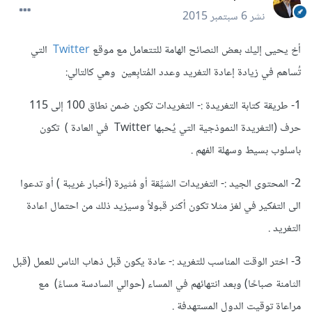
نشر
6 سبتمبر 2015
أخ يحيى إليك بعض النصائح الهامة للتتعامل مع موقع
Twitter
التي
تُساهم في زيادة إعادة التغريد وعدد المُتابِعين وهي كالتالي:
1- طريقة كتابة التغريدة :- التغريدات تكون ضمن نطاق 100 إلى 115
حرف (التغريدة النموذجية التي يُحبها Twitter في العادة ) تكون
باسلوب بسيط وسهلة الفهم .
2- المحتوى الجيد :- التغريدات الشيِّقة أو مُثيرة (أخبار غريبة ) أو تدعوا
الى التفكير في لغز مثلا تكون أكثر قبولاً وسيزيد ذلك من احتمال اعادة
التغريد .
3- اختر الوقت المناسب للتغريد :- عادة يكون قبل ذهاب الناس للعمل (قبل
الثامنة صباحًا) وبعد انتهائهم في المساء (حوالي السادسة مساءً) مع
مراعاة توقيت الدول المستهدفة .