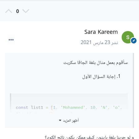
0
Sara Kareem
نشر
23 مارس 2021
سأقوم بعمل مثال بلغة الجافا سكربت
إجابة السؤال الأول
const
 list1 
=
[
1
,
'Mohammed'
,
10
,
'N'
,
'o'
,
// هذا تعريف المصفوفة
];
3
أظهر المزيد
// نقوم بتعريف متغير ليحفظ 
;
0
=
let result 
المجموع
و لو جربنا بلغة بايثون كيف ممكن يكون ناتج الكود؟