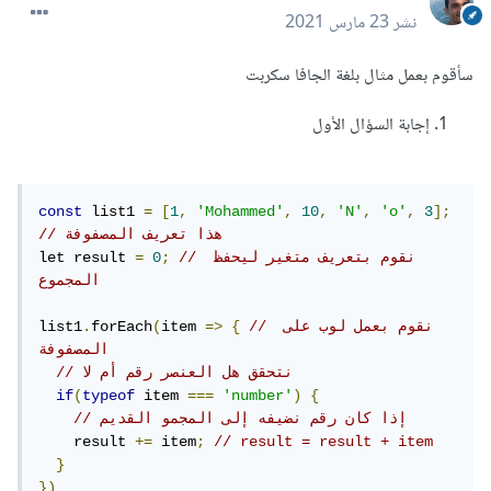
نشر
23 مارس 2021
سأقوم بعمل مثال بلغة الجافا سكربت
إجابة السؤال الأول
const
 list1 
=
[
1
,
'Mohammed'
,
10
,
'N'
,
'o'
,
3
];
// هذا تعريف المصفوفة
// نقوم بتعريف متغير ليحفظ 
;
0
=
let result 
المجموع
// نقوم بعمل لوب على 
{
=>
item 
(
forEach
.
list1
المصفوفة
// نتحقق هل العنصر رقم أم لا
if
(
typeof
 item 
===
'number'
)
{
// إذا كان رقم نضيفه إلى المجمو القديم 
    result 
+=
 item
;
// result = result + item
}
})