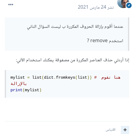
result 
=
 _sum
(
arr
)
نشر
24 مارس 2021
# نقوم بعرض المجموع
print
(
'Sum of the array is '
,
 result
)
عندما أقوم بإزالة الحروف المكررة ب ليست السؤال الثاني
استخدم remove ?
إجابة السؤال الثاني
إذا أردتي حذف العناصر المكررة من مصفوفة يمكنك استخدام الآتي:
//
)
# هنا نقوم 
))
list
(
"Enter username:"
fromkeys
(
.
dict
(
 input
=
 list
=
username 
mylist 
نأخذ
المدخل
من
المستخدم
بالإزالة
نقوم
بتحويل
//
)
username
(
)
 list
=
mylist
(
list 
print
ال
كلمة
لمصفوفة
من
الأحرف
نقوم
بطباعة
النتيجة
//
)
list
(
print
اقتباس