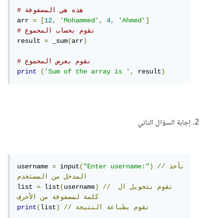
# هذه هي المصفوفة
arr 
=
[
12
,
'Mohammed'
,
4
,
'Ahmed'
]
# نقوم بحساب المجموع
result 
=
 _sum
(
arr
)
# نقوم بعرض المجموع
print
(
'Sum of the array is '
,
 result
)
إجابة السؤال الثاني
//نأخذ
)
"Enter username:"
(
 input
=
username 
المدخل
من
المستخدم
نقوم
بتحويل
ال
//
)
username
(
 list
=
list 
كلمة
لمصفوفة
من
الأحرف
نقوم
بطباعة
النتيجة
//
)
list
(
print