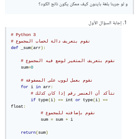
console
.
log
(
'list'
,
 list
);
و لو جربنا بلغة بايثون كيف ممكن يكون ناتج الكود؟
إجابة السؤال الأول
# Python 3 
# نقوم بتعريف دالة لحساب المجموع 
def
 _sum
(
arr
):
# نقوم بتعريف المتغير لوضع فيه المجموع 
    sum
=
0
# نقوم بعمل لووب على المصفوفة
for
 i 
in
 arr
:
# نتأكد أن العنصر رقم إذا كان كذلك 
if
 type
(
i
)
==
 int 
or
 type
(
i
)
==
float
:
# نقوم بإضافته للمجموع
            sum 
=
 sum 
+
 i

return
(
sum
)