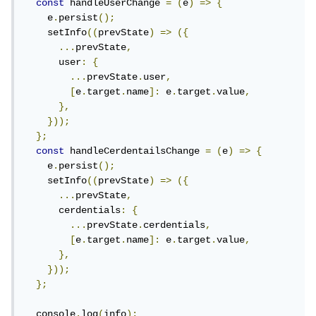
const
 handleUserChange 
=
(
e
)
=>
{
    e
.
persist
();
    setInfo
((
prevState
)
=>
({
...
prevState
,
      user
:
{
...
prevState
.
user
,
[
e
.
target
.
name
]:
 e
.
target
.
value
,
},
}));
};
const
 handleCerdentailsChange 
=
(
e
)
=>
{
    e
.
persist
();
    setInfo
((
prevState
)
=>
({
...
prevState
,
      cerdentials
:
{
...
prevState
.
cerdentials
,
[
e
.
target
.
name
]:
 e
.
target
.
value
,
},
}));
};
  console
.
log
(
info
);