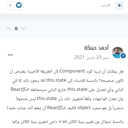
اقتباس
1
0
أحمد حبنكة
نشر
23 مارس 2021
هل يمكنك أن ترينا كود Component ﻷن الطريقة اﻷخيرة يفترض أن
تكون صحيحة؟ بالنسبة للإسناد إلى this.state فلا يجوز ذلك إلا في
الباني وأي تعديل على this.state خارج الباني سيتجاهله الـReactJS
ولن تعدل الواجهات وفقاً للتغيير. ذلك بأن this.state ليس متحولاً
سحرياً بل هو مجرد object فكيف للـReactJS أن يعلم أنك عدلت عليه؟
بالنسبة لسؤال عن تغيير بنية الكائن فلا لا داعي لتغيير بنية الكائن وكما