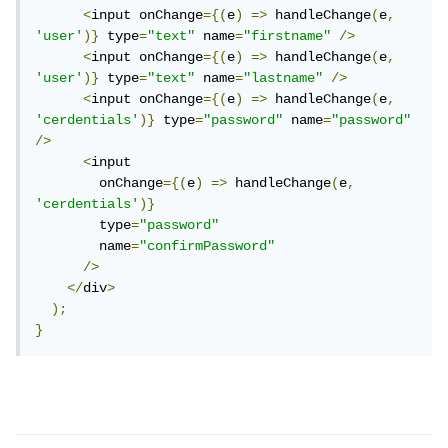
<
input onChange
={(
e
)
=>
 handleChange
(
e
,
'user'
)}
 type
=
"text"
 name
=
"firstname"
/>
<
input onChange
={(
e
)
=>
 handleChange
(
e
,
'user'
)}
 type
=
"text"
 name
=
"lastname"
/>
<
input onChange
={(
e
)
=>
 handleChange
(
e
,
'cerdentials'
)}
 type
=
"password"
 name
=
"password"
/>
<
input

        onChange
={(
e
)
=>
 handleChange
(
e
,
'cerdentials'
)}
        type
=
"password"
        name
=
"confirmPassword"
/>
</
div
>
);
}