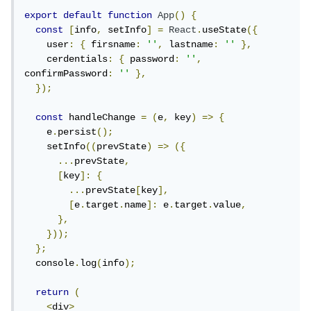
export
default
function
App
()
{
const
[
info
,
 setInfo
]
=
React
.
useState
({
    user
:
{
 firsname
:
''
,
 lastname
:
''
},
    cerdentials
:
{
 password
:
''
,
confirmPassword
:
''
},
});
const
 handleChange 
=
(
e
,
 key
)
=>
{
    e
.
persist
();
    setInfo
((
prevState
)
=>
({
...
prevState
,
[
key
]:
{
...
prevState
[
key
],
[
e
.
target
.
name
]:
 e
.
target
.
value
,
},
}));
};
  console
.
log
(
info
);
return
(
<
div
>