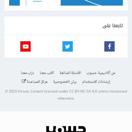
تابعنا على
عن أكاديمية حسوب
الأسئلة الشائعة
اكتب معنا
درّب معنا
إرشادات الاستخدام
بيان الخصوصية
مركز المساعدة
© 2025
Hsoub
.
Content licensed under
CC BY-NC-SA 4.0
unless mentioned
otherwise.