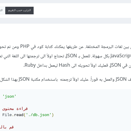
الترتيب حسب التقييم
ال
لغة JSON هي طريقة للتواصل بين لغات البرمجة المختلفة. عن طريقها يمكنك كتابة كود
المعلومات لـ Ruby وبعدها لـ JavaScript بكل سهولة. للعمل بـ JSON، تحتاج اولاً الى ترجمتها ال
مل بداخل Ruby.
ا الشكل:
 
'json'
# قراءة محتوى 
File
.
read
(
'./db.json'
)
# قم بال