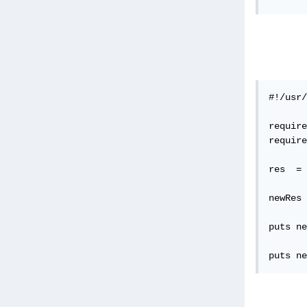
اء
#!/usr/
require
require
res  = 
newRes 
puts ne
puts ne