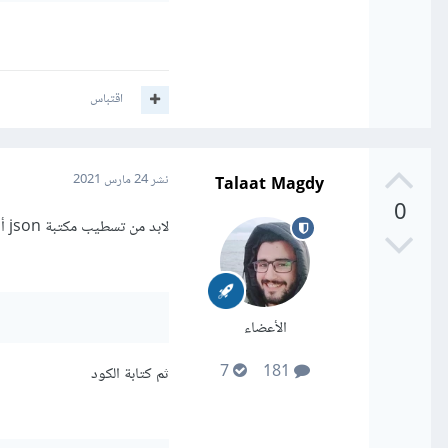
اقتباس
Talaat Magdy
نشر
24 مارس 2021
0
لابد من تسطيب مكتبة json أولا
الأعضاء
7
181
ثم كتابة الكود