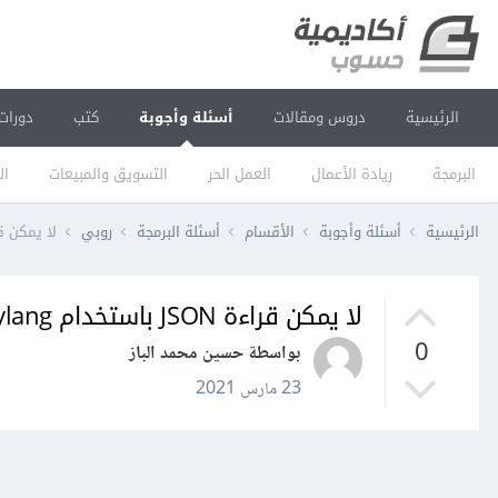
الرئيسية
دروس ومقالات
أسئلة وأجوبة
كتب
دورات
البرمجة
ريادة الأعمال
العمل الحر
التسويق والمبيعات
ال
الرئيسية
أسئلة وأجوبة
الأقسام
أسئلة البرمجة
روبي
لا يمكن قراءة JSON باست
لا يمكن قراءة JSON باستخدام rubylang
0
بواسطة حسين محمد الباز
23 مارس 2021