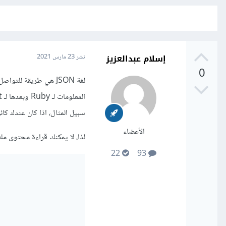
إسلام عبدالعزيز
نشر
23 مارس 2021
0
سبيل المثال، اذا كان عندك كائن في JSON، فعليك اولاً تحويله الى Hash ليع
الأعضاء
لذا، لا يمكنك قراءة محتوى ملف JSON والعمل به فوراً. عليك اولاً ترجمته باستخدام مكتبة JSON بهذ
22
93