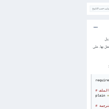
ترتيب حسب التاريخ
 في PHP ومن ثم تحويل
ى اللغة التي تعمل بها. على
require
الملف
plain 
=
ترجمة