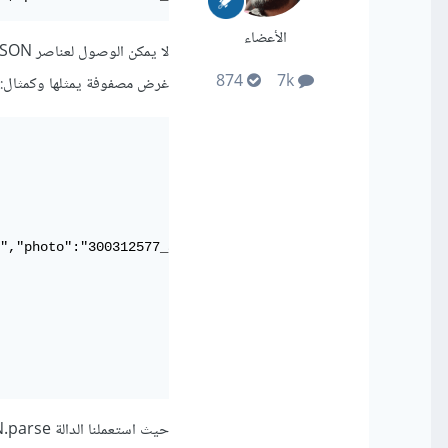
الأعضاء
874
7k
غرض مصفوفة يمثلها وكمثال:
","photo":"300312577_abc.png"}}

حيث استعملنا الدالة JSON.parse .