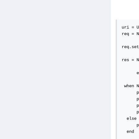
uri = U
req = N
req.set
res = N
       
      e
 when N
      p
      p
      p
      p
  else 
      p
  end