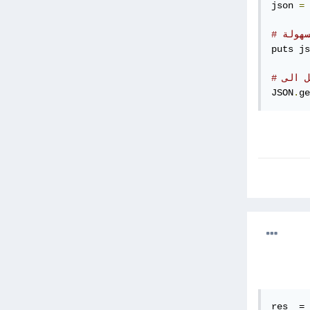
json 
=
 
سهولة
puts js
JSON
.
ge
res  = 