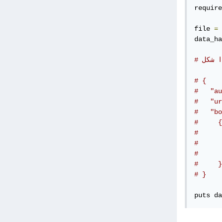
require
file 
=
data_ha
# {
#   "au
#   "ur
#   "bo
#     {
#      
#      
#      
#     }
# }
puts da