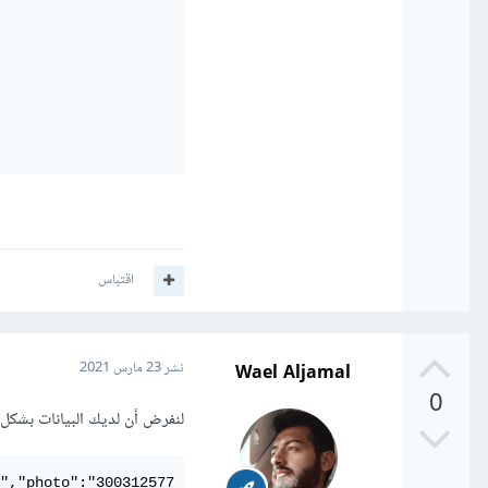
اقتباس
Wael Aljamal
نشر
23 مارس 2021
0
لنفرض أن لديك البيانات بشكل JSON
","photo":"300312577_abc.png"}}