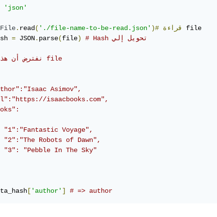
 
'json'
 file 

قراءة
)#
'./file-name-to-be-read.json'
(
read
.
File
# Hash تحويل إلي 
)
file
(
parse
.
 JSON
=
sh 
# نفترض أن هذا شكل file 
thor":"Isaac Asimov",
l":"https://isaacbooks.com",
oks":
 "1":"Fantastic Voyage",
 "2":"The Robots of Dawn",
 "3": "Pebble In The Sky"
ta_hash
[
'author'
]
# => author