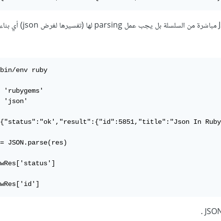
لا يمكن الوصول لعناصر JSON مباشرة من السلسلة بل يجب عمل parsing لها (تفسيرها لغرض json) أي بن
bin/env ruby

 'rubygems'

 'json'

{"status":"ok',"result":{"id":5851,"title":"Json In Ruby
= JSON.parse(res)

wRes['status']

wRes['id']