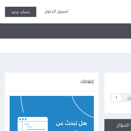
تسجيل الدخول
حساب جديد
إعلانات
ن
1
السؤال