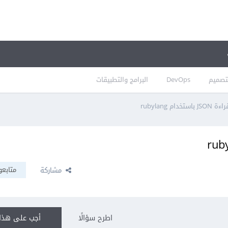
تصميم
DevOps
البرامج والتطبيقات
خدام rubylang
متابعو
مشاركة
اطرح سؤالًا
أجب على هذا 