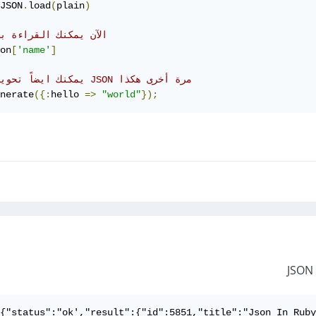
JSON
.
load
(
plain
)
# الآن يمكنك القراءة ب
on
[
'name'
]
# يمكنك ايضاً تحويل الى JSON مرة أخرى هكذا
nerate
({:
hello 
=>
"world"
});
{"status":"ok',"result":{"id":5851,"title":"Json In Ruby