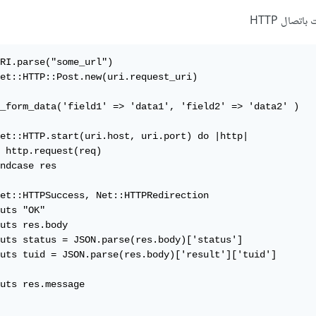
اتصال HTTP
RI.parse("some_url")

et::HTTP::Post.new(uri.request_uri)

_form_data('field1' => 'data1', 'field2' => 'data2' )   
et::HTTP.start(uri.host, uri.port) do |http|

 http.request(req)

ndcase res

et::HTTPSuccess, Net::HTTPRedirection

uts "OK"

uts res.body

uts status = JSON.parse(res.body)['status']

uts tuid = JSON.parse(res.body)['result']['tuid']

  

uts res.message
