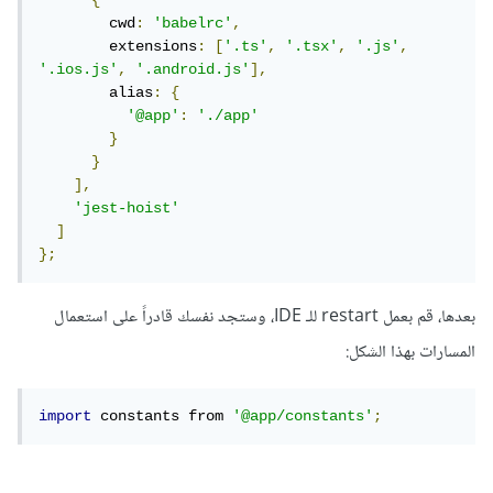
{
        cwd
:
'babelrc'
,
        extensions
:
[
'.ts'
,
'.tsx'
,
'.js'
,
'.ios.js'
,
'.android.js'
],
        alias
:
{
'@app'
:
'./app'
}
}
],
'jest-hoist'
]
};
بعدها، قم بعمل restart للـ IDE، وستجد نفسك قادراً على استعمال
المسارات بهذا الشكل:
import
 constants from 
'@app/constants'
;