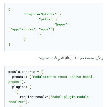
{
"compilerOptions"
:
{
"paths"
:
{
"@app/*"
:
[
"app/*/index"
,
"app/*"
]
}
}
}
والآن، سنستخدم الـ plugin الذي قمنا بتحميله:
module
.
exports 
=
{
  presets
:
[
'module:metro-react-native-babel-
preset'
],
  plugins
:
[
[
      require
.
resolve
(
'babel-plugin-module-
resolver'
),