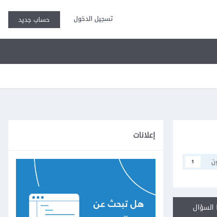
تسجيل الدخول
حساب جديد
إعلانات
ن
1
السؤال