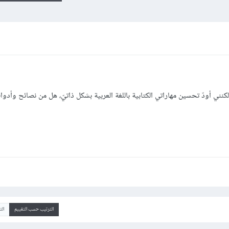
ني أودّ تحسين مهاراتي الكتابية باللغة العربية بشكل ذاتيّ، هل من نصائح وأدو
الترتيب حسب التقييم
ال