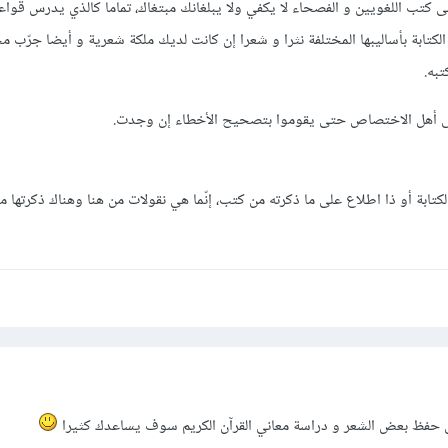
لى كتب اللغويين و الفصحاء لا يكفي ولا يبلغانك مبتغاك، تماما كالذي يدرس قوا
ة الكتابة بأساليبها المختلفة نثرا و شعرا إن كانت لديك ملكة شعرية و أيضا جرّب 
به.
لى أهل الاختصاص حتى يقوموا بتصحيح الأخطاء إن وجدت.
تابة أو ذا اطلاع على ما ذكرته من كتب، إنّما هي نقولات من هنا وهناك ذكرتها م
ل حفظ بعض الشعر و دراسة معاني القرآن الكريم سوف يساعدك كثيرا