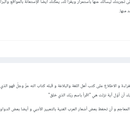
ربتك ليسألك عنها باستمرار ويقرأ لك، يمكنك أيضًا الإستعانة بالمواقع والبرا
 منها.
قراءة و الاطلاع على كتب أهل اللغة والبلاغة و قبله كتاب الله عزّ وجلّ فهو الذي
 أن أوّل آية نزلت هي "اقرأ باسم ربّك الذي خلق"
المعاجم و أن تحفظ بعض أشعار العرب الغنية بالتعبير الأدبي و أيضا بعض الدواو