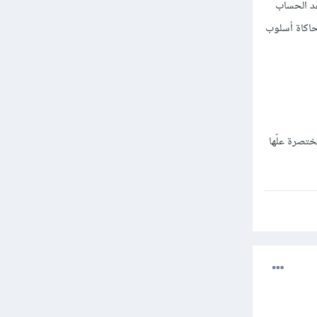
عد الحساب
محاكاة أسلوب
ختصرة علّها