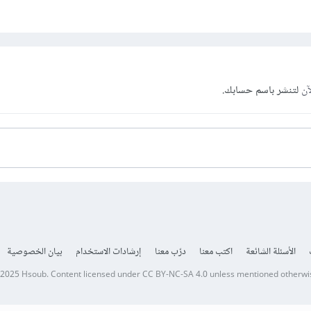
آن
لتنشر باسم حسابك.
الأسئلة الشائعة
اكتب معنا
درّب معنا
إرشادات الاستخدام
بيان الخصوصية
 2025
Hsoub
.
Content licensed under
CC BY-NC-SA 4.0
unless mentioned otherwi