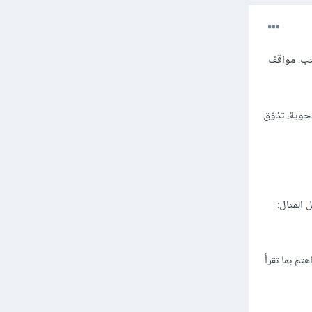
كتب، مواقف
نحوية، تذوّق
 المثال:
هتم بما تقرأ