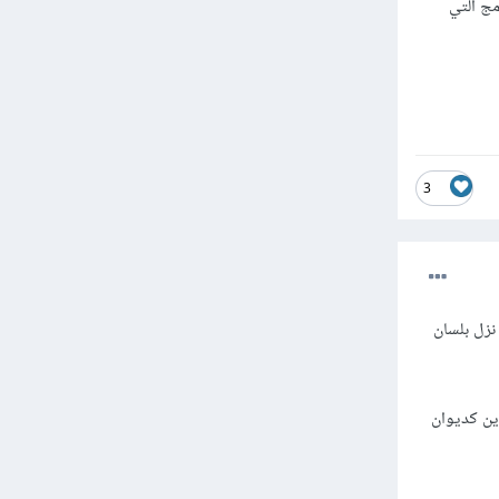
مج التي
3
 نزل بلسان
ين كديوان