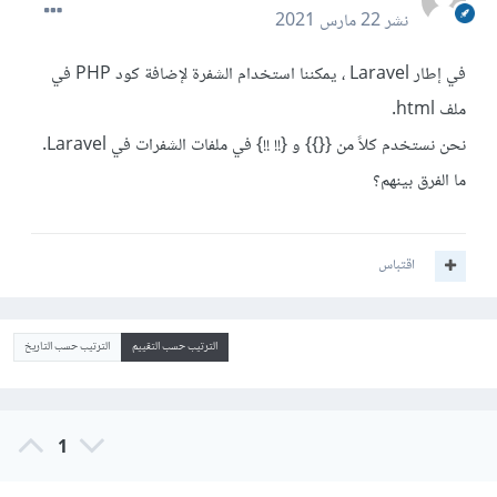
نشر
22 مارس 2021
في إطار Laravel ، يمكننا استخدام الشفرة لإضافة كود PHP في
ملف html.
نحن نستخدم كلاً من {{}} و {!! !!} في ملفات الشفرات في Laravel.
ما الفرق بينهم؟
اقتباس
الترتيب حسب التقييم
الترتيب حسب التاريخ
1