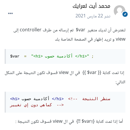
محمد أيت لعرايك
نشر
22 مارس 2021
لنفترض أن لديك متغير var$ تم إرساله من طرف controller إلى
view و تريد إظهار في الصفحة الخاصة بك
;
"<h1> أكادمية حسوب </h1>"
=
$var  
إذا تمت كتابة {{ var$ }} في ال view فسوف تكون النتيجة على الشكل
التالي:
<!-- ستظر النتيجة 
</h1>
 أكادمية حسوب 
<h1>
كماهي دون إي تغيير  -->
أما إذا تمت كتابة {!!var$ !!} في ال view فسوف تكون النتيجة :