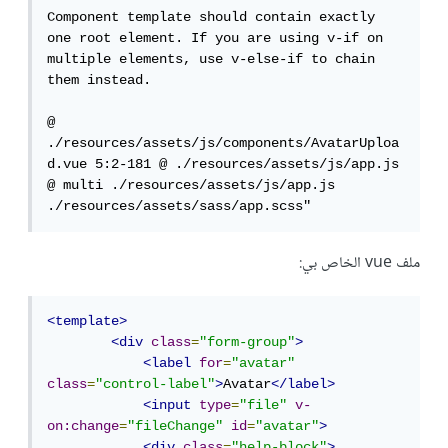
Component template should contain exactly 
one root element. If you are using v-if on 
multiple elements, use v-else-if to chain 
them instead.

@ 
./resources/assets/js/components/AvatarUploa
d.vue 5:2-181 @ ./resources/assets/js/app.js 
@ multi ./resources/assets/js/app.js 
./resources/assets/sass/app.scss"
ملف vue الخاص بي:
<template>
<div
class
=
"form-group"
>
<label
for
=
"avatar"
class
=
"control-label"
>
Avatar
</label>
<input
type
=
"file"
v-
on:change
=
"fileChange"
id
=
"avatar"
>
<div
class
=
"help-block"
>