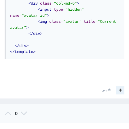
<div
class
=
"col-md-6"
>
<input
type
=
"hidden"
name
=
"avatar_id"
>
<img
class
=
"avatar"
title
=
"Current 
avatar"
>
</div>
</div>
</template>
اقتباس
0