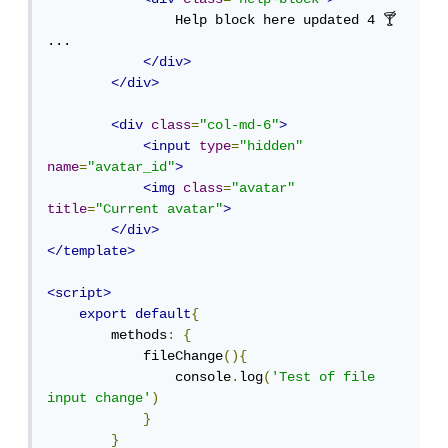
                Help block here updated 4 🍸 
...

</div>
</div>
<div
class
=
"col-md-6"
>
<input
type
=
"hidden"
name
=
"avatar_id"
>
<img
class
=
"avatar"
title
=
"Current avatar"
>
</div>
</template>
<script>
export
default
{
        methods
:
{
            fileChange
(){
                console
.
log
(
'Test of file 
input change'
)
}
}