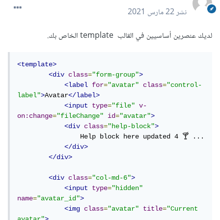
نشر
22 مارس 2021
لديك عنصرين أساسيين في القالب template الخاص بك.
<template>
<div
class
=
"form-group"
>
<label
for
=
"avatar"
class
=
"control-
label"
>
Avatar
</label>
<input
type
=
"file"
v-
on:change
=
"fileChange"
id
=
"avatar"
>
<div
class
=
"help-block"
>
                Help block here updated 4 🍸 ...

</div>
</div>
<div
class
=
"col-md-6"
>
<input
type
=
"hidden"
name
=
"avatar_id"
>
<img
class
=
"avatar"
title
=
"Current 
avatar"
>