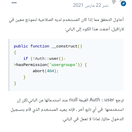
نشر
22 مارس 2021
أحاول التحقق مما إذا كان المستخدم لديه الصلاحية لنموذج معين في
لارافيل، أضفت هذا الكود إلى الباني:
public
function
 __construct
()
{
if
(!
Auth
::
user
()-
>
hasPermission
(
'usergroups'
))
{
        abort
(
404
);
}
}
ترجع Auth :: user القيمة null عند استدعائها من الباني.لكن إن
استخدمتها في أي تابع آخر ، فإنه يعيد المستخدم الذي قام بتسجيل
الدخول حاليًا، لماذا لا تعمل في الباني.