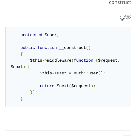
construct
كالآتي:
protected
 $user
;
public
function
 __construct
()
{
        $this
->
middleware
(
function
(
$request
,
$next
)
{
            $this
->
user 
=
Auth
::
user
();
return
 $next
(
$request
);
});
}