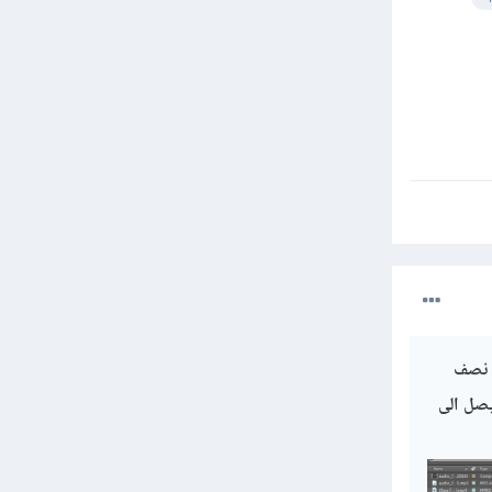
ى نصف
يصل الى