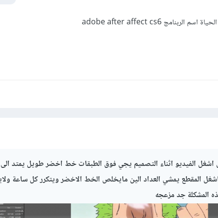
بنامج adobe after affect cs6
غى اشغل الفيديو اثناء التصميم يجي فوق الطبقات خط اخضر طويل يمتد ال
ما اشغل المقطع يمشي العداد الين مايخلص الخط الاخضر ويتكرر كل ساعة ولا
ذه المشكلة جد مزعجه