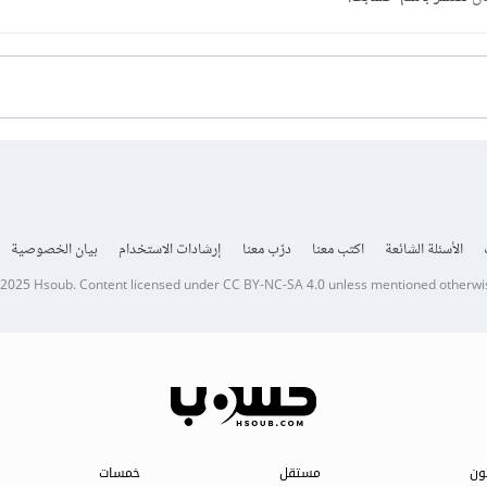
الأسئلة الشائعة
اكتب معنا
درّب معنا
إرشادات الاستخدام
بيان الخصوصية
 2025
Hsoub
.
Content licensed under
CC BY-NC-SA 4.0
unless mentioned otherwi