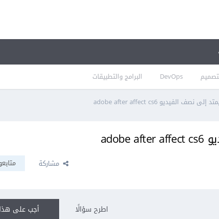
تصميم
DevOps
البرامج والتطبيقات
ف الفيديو adobe after affect cs6
adob
متابعو
مشاركة
اطرح سؤالًا
أجب على هذا 