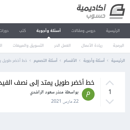
الرئيسية
دروس ومقالات
أسئلة وأجوبة
كتب
دورات
البرمجة
ريادة الأعمال
العمل الحر
التسويق والمبيعات
ال
الرئيسية
أسئلة وأجوبة
الأقسام
أسئلة التصميم
خط أخضر طويل يمتد إلى نص
خط أخضر طويل يمتد إلى نصف الفيديو e after affect cs6
1
بواسطة منذر سعود الراشدي
22 مارس 2021