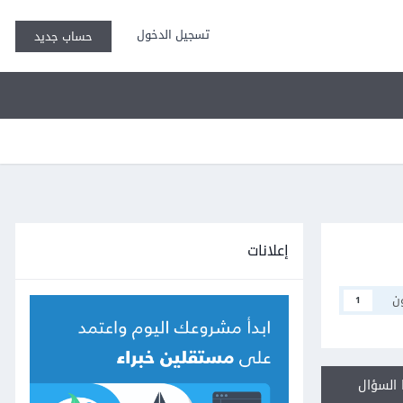
تسجيل الدخول
حساب جديد
إعلانات
ن
1
السؤال