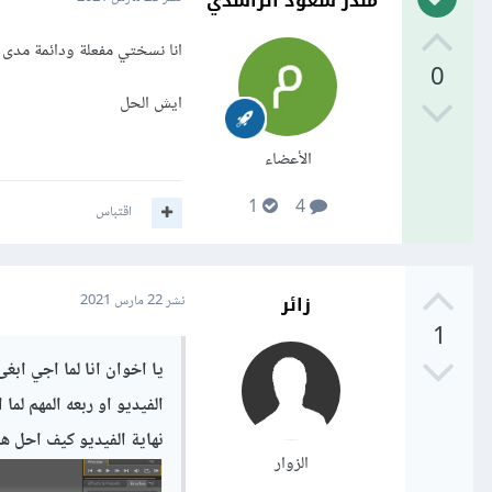
منذر سعود الراشدي
انا نسختي مفعلة ودائمة مدى الحياة اسم الر
0
ايش الحل
الأعضاء
1
4
اقتباس
زائر
نشر
22 مارس 2021
1
يا اخوان انا لما اجي اب
الفيديو او ربعه المهم ل
نهاية الفيديو كيف احل ه
الزوار