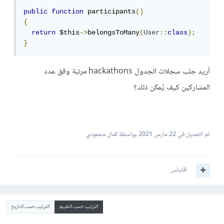
public
function
 participants
()
{
return
 $this
->
belongsToMany
(
User
::
class
);
}
أريد جلب سجلات الجدول hackathons مرتبة وفق عدد
المشاركين كيف يُمكن ذلك؟
تم التعديل في
22 مارس 2021
بواسطة كمال محمودي
اقتباس
الترتيب حسب التقييم
الترتيب حسب التاريخ