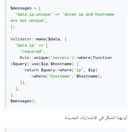
$messages 
=
[
'data.ip.unique'
=>
'Given ip and hostname 
are not unique'
,
];
Validator
::
make
(
$data
,
[
'data.ip'
=>
[
'required'
,
Rule
::
unique
(
'servers'
)->
where
(
function
(
$query
)
use
(
$ip
,
$hostname
)
{
return
 $query
->
where
(
'ip'
,
 $ip
)
->
where
(
'hostname'
,
 $hostname
);
}),
],
],
$messages
);
أو بهذا الشكل في الإصدارات الجديدة