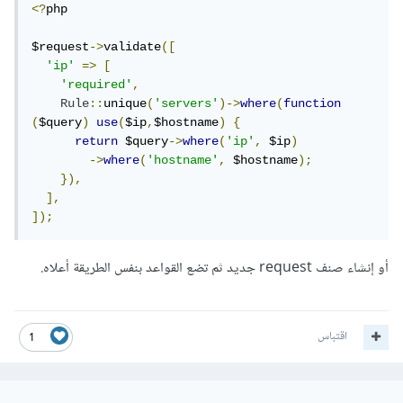
<?
php

$request
->
validate
([
'ip'
=>
[
'required'
,
Rule
::
unique
(
'servers'
)->
where
(
function
(
$query
)
use
(
$ip
,
$hostname
)
{
return
 $query
->
where
(
'ip'
,
 $ip
)
->
where
(
'hostname'
,
 $hostname
);
}),
],
]);
أو إنشاء صنف request جديد ثم تضع القواعد بنفس الطريقة أعلاه.
اقتباس
1