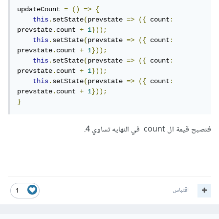
updateCount 
=
()
=>
{
this
.
setState
(
prevstate 
=>
({
 count
:
prevstate
.
count 
+
1
}));
this
.
setState
(
prevstate 
=>
({
 count
:
prevstate
.
count 
+
1
}));
this
.
setState
(
prevstate 
=>
({
 count
:
prevstate
.
count 
+
1
}));
this
.
setState
(
prevstate 
=>
({
 count
:
prevstate
.
count 
+
1
}));
}
فتصبح قيمة ال count في النهايه تساوي 4.
اقتباس
1