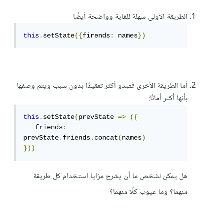
الطريقة الأولى سهلة للغاية وواضحة أيضًا
this
.
setState
({
firends
:
 names
})
أما الطريقة الأخرى فتبدو أكثر تعقيدًا بدون سبب ويتم وصفها
بأنها أكثر أمانًا:
this
.
setState
(
prevState 
=>
({
   friends
:
prevState
.
friends
.
concat
(
names
)
}))
هل يمكن لشخص ما أن يشرح مزايا استخدام كل طريقة
منهما؟ وما عيوب كلًا منهما؟