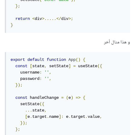
};
return
<
div
>.....</
div
>;
}
و هذا مثال أخر
export
default
function
App
()
{
const
[
state
,
 setState
]
=
 useState
({
    username
:
''
,
    password
:
''
,
});
const
 handleChange 
=
(
e
)
=>
{
    setState
({
...
state
,
[
e
.
target
.
name
]:
 e
.
target
.
value
,
});
};