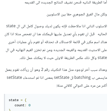
أما الطريقة الثانيه فنحن نضيف النتائج الجديده الى القديمه
ولكن مال الفرق الجوهري حقا بين الاسلوبين
الاسلوب الثاني اذا مالاحظت فإنه يكون لديك وصول كامل الى ال state
الحاليه قبل ان تقوم بأي تعديل علىيها فيمكنك هنا ان تفحص مثلا اذا كان
هناك اسم مكرر في قائمة الاصدقاء ف تحذفه أو تقوم بأي عمليات أخرى
على الاستيت القديمه والقيمه الجديده ومن ثم تخزن القيم النهائيه في ال
state وكل ذلك عكس الطريقة الاولى حيث لا يمكنك عمل ذلك.
وهناك سبب أخر لوجود مثل هذا التكنيك رقم 2 وهو أن ريأكت تقوم بعمل
مايسمى ب batching لل setState بمعنى اذا تم استدعاء setState
أكثر من مره على التوالي كالاتي مثلا:
state 
=
{
   count
:
0
}