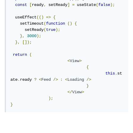
const
[
ready
,
 setReady
]
=
 useState
(
false
);
  useEffect
(()
=>
{
    setTimeout
(
function
()
{
      setReady
(
true
);
},
3000
);
},
[]);
return
(
<
View
>
{
this
.
st
ate
.
ready 
?
<
Feed
/>
:
<
Loading
/>
}
</
View
>
);
}