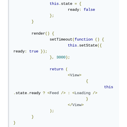
this
.
state 
=
{
			ready
:
false
};
}
	render
()
{
		setTimeout
(
function
()
{
this
.
setState
({
ready
:
true
});
},
3000
);
return
(
<
View
>
{
this
.
state
.
ready 
?
<
Feed
/>
:
<
Loading
/>
}
</
View
>
);
}
}