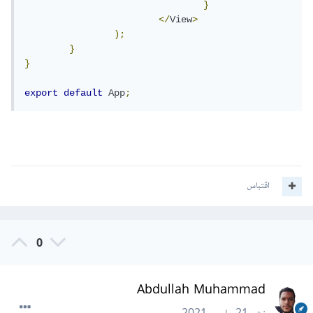
}
</
View
>
);
}
}
export
default
App
;
اقتباس
0
Abdullah Muhammad