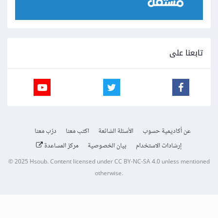
تابعنا على
عن أكاديمية حسوب
الأسئلة الشائعة
اكتب معنا
درّب معنا
إرشادات الاستخدام
بيان الخصوصية
مركز المساعدة
© 2025
Hsoub
.
Content licensed under
CC BY-NC-SA 4.0
unless mentioned
otherwise.