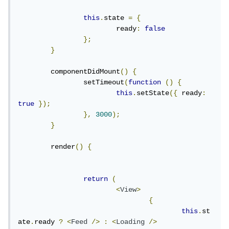
this
.
state 
=
{
			ready
:
false
};
}
	componentDidMount
()
{
		setTimeout
(
function
()
{
this
.
setState
({
 ready
:
true
});
},
3000
);
}
	render
()
{
return
(
<
View
>
{
this
.
st
ate
.
ready 
?
<
Feed
/>
:
<
Loading
/>