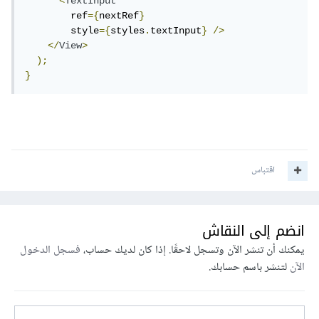
<
TextInput
        ref
={
nextRef
}
        style
={
styles
.
textInput
}
/>
</
View
>
);
}
اقتباس
انضم إلى النقاش
يمكنك أن تنشر الآن وتسجل لاحقًا. إذا كان لديك حساب،
فسجل الدخول
الآن
لتنشر باسم حسابك.