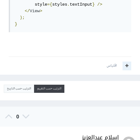
        style
={
styles
.
textInput
}
/>
</
View
>
);
}
اقتباس
الترتيب حسب التقييم
الترتيب حسب التاريخ
0
إسلام عبدالعزيز