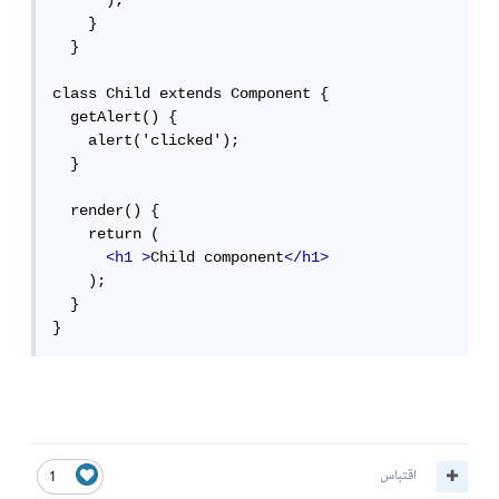
      );

    }

  }

class Child extends Component {

  getAlert() {

    alert('clicked');

  }

  render() {

    return (

<h1
>
Child component
</h1>
    );

  }

}
اقتباس
1