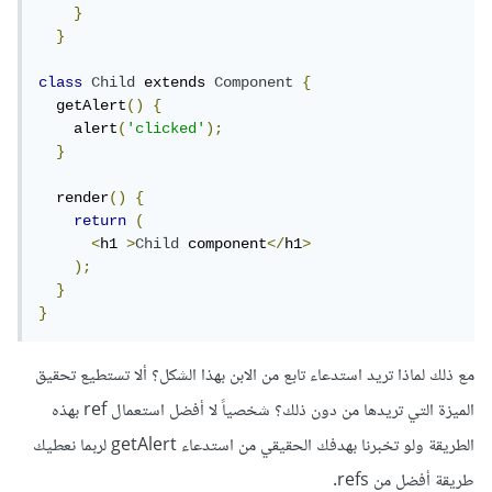
}
}
class
Child
 extends 
Component
{
  getAlert
()
{
    alert
(
'clicked'
);
}
  render
()
{
return
(
<
h1 
>
Child
 component
</
h1
>
);
}
}
مع ذلك لماذا تريد استدعاء تابع من اﻻبن بهذا الشكل؟ ألا تستطيع تحقيق
الميزة التي تريدها من دون ذلك؟ شخصياً لا أفضل استعمال ref بهذه
الطريقة ولو تخبرنا بهدفك الحقيقي من استدعاء getAlert لربما نعطيك
طريقة أفضل من refs.