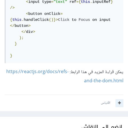
<
input type
=
"text"
 ref
={
this
.
inputRef
}
/>
<
button onClick
=
{
this
.
handleClick
()}>
Click
 to 
Focus
 on input 
</
button
>
</
div
>
);
}
}
يمكن قراءة المزيد في هذا الرابط:
https://reactjs.org/docs/refs-
and-the-dom.html
اقتباس
انضم إلى النقاش