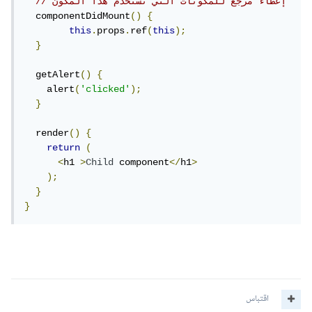
// إعطاء مرجع للمكونات التي تستخدم هذا المكون
  componentDidMount
()
{
this
.
props
.
ref
(
this
);
}
  getAlert
()
{
    alert
(
'clicked'
);
}
  render
()
{
return
(
<
h1 
>
Child
 component
</
h1
>
);
}
}
اقتباس