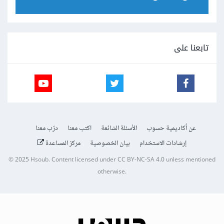
تابعنا على
عن أكاديمية حسوب
الأسئلة الشائعة
اكتب معنا
درّب معنا
إرشادات الاستخدام
بيان الخصوصية
مركز المساعدة
© 2025
Hsoub
.
Content licensed under
CC BY-NC-SA 4.0
unless mentioned
otherwise.