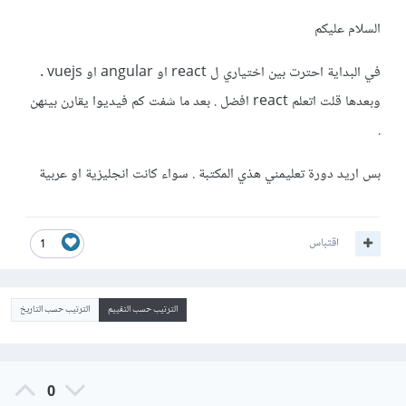
السلام عليكم
في البداية احترت بين اختياري ل react او angular او vuejs .
وبعدها قلت اتعلم react افضل . بعد ما شفت كم فيديوا يقارن بينهن
.
بس اريد دورة تعليمني هذي المكتبة . سواء كانت انجليزية او عربية
اقتباس
1
الترتيب حسب التقييم
الترتيب حسب التاريخ
0