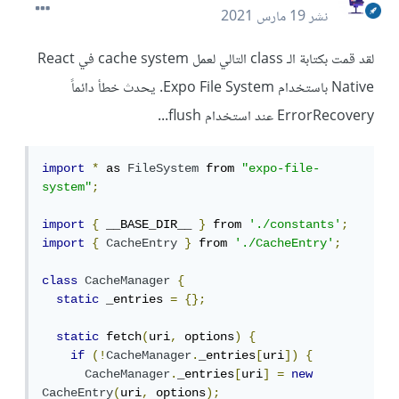
نشر
19 مارس 2021
لقد قمت بكتابة الـ class التالي لعمل cache system في React
Native باستخدام Expo File System. يحدث خطأ دائماً
ErrorRecovery عند استخدام flush...
import
*
 as 
FileSystem
 from 
"expo-file-
system"
;
import
{
 __BASE_DIR__ 
}
 from 
'./constants'
;
import
{
CacheEntry
}
 from 
'./CacheEntry'
;
class
CacheManager
{
static
 _entries 
=
{};
static
 fetch
(
uri
,
 options
)
{
if
(!
CacheManager
.
_entries
[
uri
])
{
CacheManager
.
_entries
[
uri
]
=
new
CacheEntry
(
uri
,
 options
);