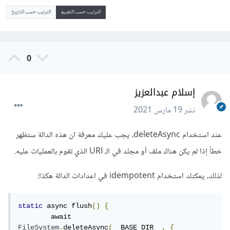
الترتيب حسب التقييم
الترتيب حسب التاريخ
0
إسلام عبدالعزيز
نشر
19 مارس 2021
عند استخدام deleteAsync، يجب عليك معرفة ان هذه الدالة ستظهر
خطأ إذا لم يكن هناك ملف أو مجلد في الـ URI الذي تقوم بالعمليات عليه.
لذلك، يمكنك استخدام idempotent في اعدادات الدالة هكذا:
static
 async flush
()
{
	await 
FileSystem
.
deleteAsync
(
__BASE_DIR__
,
{