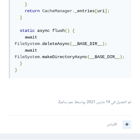
}
return
CacheManager
.
_entries
[
uri
];
}
static
 async flush
()
{
    await 
FileSystem
.
deleteAsync
(
__BASE_DIR__
);
    await 
FileSystem
.
makeDirectoryAsync
(
__BASE_DIR__
);
}
}
تم التعديل في
19 مارس 2021
بواسطة عمر سالم2
اقتباس