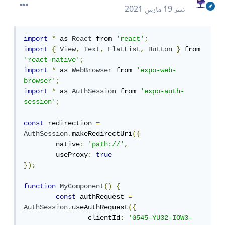
نشر
19 مارس 2021
import
*
 as 
React
 from 
'react'
;
import
{
View
,
Text
,
FlatList
,
Button
}
 from 
'react-native'
;
import
*
 as 
WebBrowser
 from 
'expo-web-
browser'
;
import
*
 as 
AuthSession
 from 
'expo-auth-
session'
;
const
 redirection 
=
AuthSession
.
makeRedirectUri
({
	native
:
'path://'
,
	useProxy
:
true
});
function
MyComponent
()
{
const
 authRequest 
=
AuthSession
.
useAuthRequest
({
		clientId
:
'G545-YU32-IOW3-