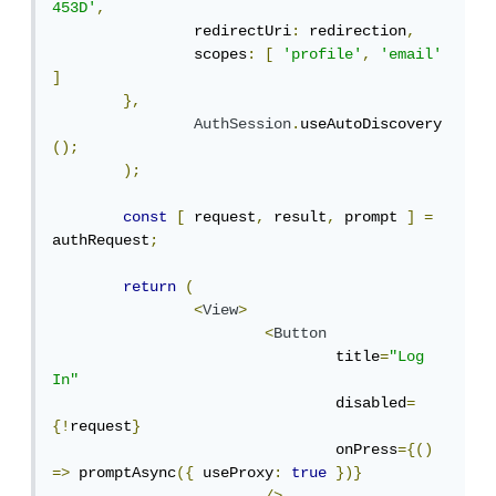
453D'
,
		redirectUri
:
 redirection
,
		scopes
:
[
'profile'
,
'email'
]
},
AuthSession
.
useAutoDiscovery
();
);
const
[
 request
,
 result
,
 prompt 
]
=
authRequest
;
return
(
<
View
>
<
Button
				title
=
"Log 
In"
				disabled
=
{!
request
}
				onPress
={()
=>
 promptAsync
({
 useProxy
:
true
})}