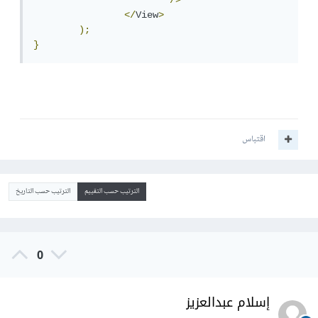
/>
</
View
>
);
}
اقتباس
الترتيب حسب التقييم
الترتيب حسب التاريخ
0
إسلام عبدالعزيز