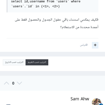
select id,username from `users` where 
`users`.`id` in (<1>, <2>)
فكيف يمكنني استثناء باقي حقول الجدول والحصول فقط على
أعمدة محددة من الاستعلام؟
اقتباس
الترتيب حسب التقييم
الترتيب حسب التاريخ
0
Sam Ahw